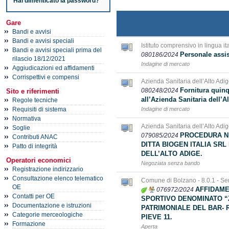
Hai dimenticato la password?
Gare
Bandi e avvisi
Bandi e avvisi speciali
Istituto comprensivo in lingua i
Bandi e avvisi speciali prima del
Personale assis
080186/2024
rilascio 18/12/2021
Indagine di mercato
Aggiudicazioni ed affidamenti
Corrispettivi e compensi
Azienda Sanitaria dell’Alto Adig
Fornitura quinq
080248/2024
Sito e riferimenti
all’Azienda Sanitaria dell’A
Regole tecniche
Requisiti di sistema
Indagine di mercato
Normativa
Azienda Sanitaria dell’Alto Adig
Soglie
PROCEDURA N
079085/2024
Contributi ANAC
DITTA BIOGEN ITALIA SRL
Patto di integrità
DELL’ALTO ADIGE.
Operatori economici
Negoziata senza bando
Registrazione indirizzario
Consultazione elenco telematico
Comune di Bolzano - 8.0.1 - Ser
OE
AFFIDAME
076972/2024
Contatti per OE
SPORTIVO DENOMINATO “
Documentazione e istruzioni
PATRIMONIALE DEL BAR- R
Categorie merceologiche
PIEVE 11.
Formazione
Aperta