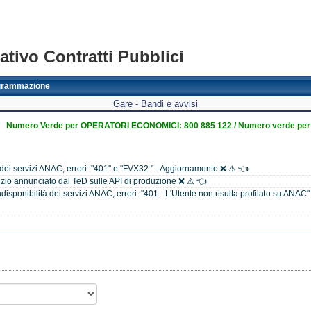
tivo Contratti Pubblici
grammazione
Gare - Bandi e avvisi
Numero Verde per OPERATORI ECONOMICI: 800 885 122 / Numero verde per
 dei servizi ANAC, errori: "401" e "FVX32 " - Aggiornamento ❌ ⚠ 👈
zio annunciato dal TeD sulle API di produzione ❌ ⚠ 👈
isponibilità dei servizi ANAC, errori: "401 - L'Utente non risulta profilato su ANAC