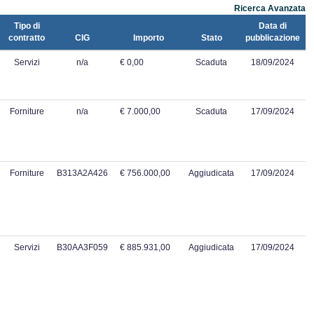
Ricerca Avanzata
Tipo di
Data di
contratto
CIG
Importo
Stato
pubblicazione
Servizi
n/a
€ 0,00
Scaduta
18/09/2024
Forniture
n/a
€ 7.000,00
Scaduta
17/09/2024
Forniture
B313A2A426
€ 756.000,00
Aggiudicata
17/09/2024
Servizi
B30AA3F059
€ 885.931,00
Aggiudicata
17/09/2024