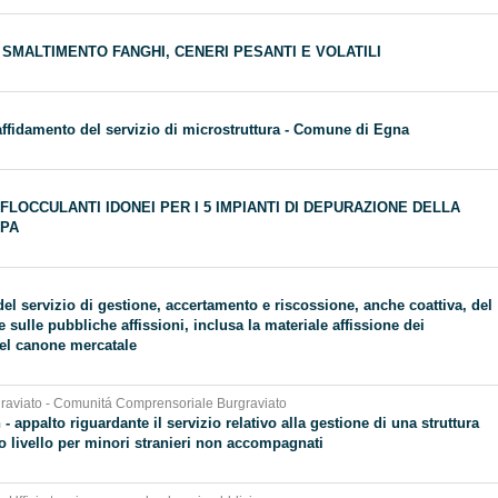
I SMALTIMENTO FANGHI, CENERI PESANTI E VOLATILI
 affidamento del servizio di microstruttura - Comune di Egna
 FLOCCULANTI IDONEI PER I 5 IMPIANTI DI DEPURAZIONE DELLA
SPA
el servizio di gestione, accertamento e riscossione, anche coattiva, del
sulle pubbliche affissioni, inclusa la materiale affissione dei
del canone mercatale
aviato - Comunitá Comprensoriale Burgraviato
 - appalto riguardante il servizio relativo alla gestione di una struttura
o livello per minori stranieri non accompagnati