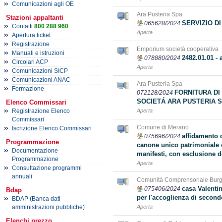
Comunicazioni agli OE
Ara Pusteria Spa
Stazioni appaltanti
SERVIZIO D
065628/2024
Contatti
800 288 960
Aperta
Apertura ticket
Registrazione
Emporium società cooperativa
Manuali e istruzioni
2482.01.01 -
078880/2024
Circolari ACP
Aperta
Comunicazioni SICP
Comunicazioni ANAC
Ara Pusteria Spa
Formazione
FORNITURA DI
072128/2024
SOCIETÁ ARA PUSTERIA 
Elenco Commissari
Registrazione Elenco
Aperta
Commissari
Comune di Merano
Iscrizione Elenco Commissari
affidamento d
075696/2024
Programmazione
canone unico patrimoniale e 
Documentazione
manifesti, con esclusione 
Programmazione
Aperta
Consultazione programmi
annuali
Comunità Comprensoriale Burgr
casa Valentin
075406/2024
Bdap
per l'accoglienza di second
BDAP (Banca dati
amministrazioni pubbliche)
Aperta
Elenchi prezzo