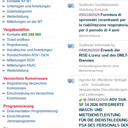
Kontakte für WT
Südtiroler Sanitätsbetrieb -
Unterlagen und Anleitungen
Abteilung Einkäufe
Güterkategorien
Fornitura di
050218/2026
Weiterbildung
spirometri incentivanti per
Mitteilungen an die WT
la riabilitazione respiratoria
Vergabestellen
per il periodo di 4 anni
Kontakte
800 288 960
Markterhebung
Ticket eröffnen
Registrierung
Südtiroler Informatik Ag
Handbücher und Anleitungen
Erwerb der
049936/2026
Rundschreiben AOV / ISOV
RISE-Lizenz und des DMLT-
Mitteilungen ISOV
Dienstes
Mitteilungen ANAC
Verhandlungsverfahren ohne
Weiterbildung
Bekanntmachung
Verzeichnis Kommissare
Agentur für öffentliche Verträge
Registrierung Verzeichnis
– AOV - Einheitliche
Kommissare
Vergabestelle Dienstleistungen
Einschreibung ins Verzeichnis
und Lieferungen
Kommissare
AOV SUA-
046632/2026
SF 14 2026 INTEGRIERTE
Programmierung
WASCH- UND
Dokumentation Programmierung
MIETDIENSTLEISTUNG
Einsichtnahme
FÜR DIE DIENSTKLEIDUNG
Jahresprogramme
PSA DES PERSONALS DE