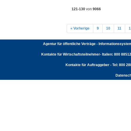
121-130
von
9066
« Vorherige
9
10
11
1
Agentur für öffentliche Verträge - Informationssyst
Kontakte für Wirtschaftsteilnehmer- Italien: 800 88512
Kontakte für Auftraggeber - Tel: 800 2
Datensch