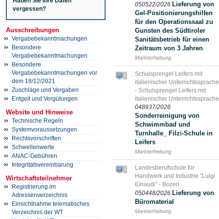
Haben Sie Ihre Daten
Lieferung von
050522/2026
vergessen?
Gel-Positionierungshilfen
für den Operationssaal zu
Ausschreibungen
Gunsten des Südtiroler
Vergabebekanntmachungen
Sanitätsbetrieb für einen
Besondere
Zeitraum von 3 Jahren
Vergabebekanntmachungen
Markterhebung
Besondere
Vergabebekanntmachungen vor
Schulsprengel Leifers mit
dem 18/12/2021
italienischer Unterrichtssprache
Zuschläge und Vergaben
- Schulsprengel Leifers mit
Entgelt und Vergütungen
italienischer Unterrichtssprache
048937/2026
Website und Hinweise
Sonderreinigung von
Technische Regeln
Schwimmbad und
Systemvoraussetzungen
Turnhalle_ Filzi-Schule in
Rechtsvorschriften
Leifers
Schwellenwerte
Markterhebung
ANAC-Gebühren
Integritätsvereinbarung
Landesberufschule für
Handwerk und Industrie “Luigi
Wirtschaftsteilnehmer
Einaudi” - Bozen
Registrierung im
Lieferung von
050448/2026
Adressenverzeichnis
Büromaterial
Einsichtnahme telematisches
Markterhebung
Verzeichnis der WT