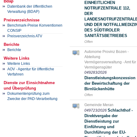
Bdap
EINHEITLICHEN
Datenbank der öffentlichen
NOTRUFZENTRALE 112,
Verwaltung (BDAP)
DER
LANDESNOTRUFZENTRAL
Preisverzeichnisse
UND DER NOTFALLMEDIZI
Benchmark-Preise Konventionen
DES SÜDTIROLER
CONSIP
SANITÄTSBETRIEBES
Preisverzeichnis ATV
Offen
Berichte
Berichte
Autonome Provinz Bozen -
Abteilung
Weitere Links
Vermögensverwaltung - Amt für
Weitere Links
Vermögensgüter
AOV - Agentur für öffentliche
049283/2026
Verfahren
Dienstleistungskonzession
Dienste zur Einsichtnahme
der Bewirtschaftung der
und Überprüfung
Birnlückenhütte
Dokumentenprüfung zum
Offen
Zwecke der PAD-Verarbeitung
Gemeinde Meran
Schlachthof -
049723/2026
Direktvergabe der
Dienstleistung zur
Einführung und
Durchführung der EU-