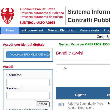
Sistema Inform
Contratti Pubbl
Home
e-Procurement
Mercato Elettronico
Osservatorio
Pro
Gare - Ba
Accedi con identità digitale
Numero Verde per OPERATORI ECONO
Bandi e avvisi
Accedi con SPID, CNS, CIE, eIDAS
Accedi
Username
Password
Oggetto
co
Azienda Sanitaria dell’Alto
F
Adige - Ripartizione