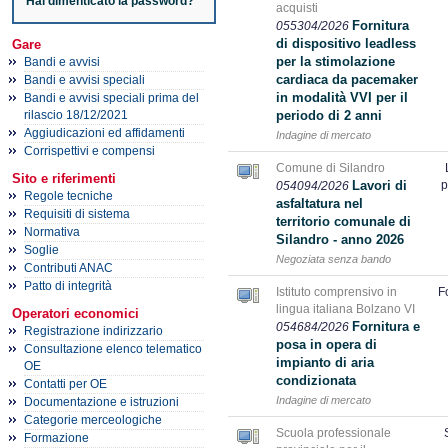
Hai dimenticato la password?
acquisti
Fornitura
055304/2026
di dispositivo leadless
Gare
per la stimolazione
Bandi e avvisi
cardiaca da pacemaker
Bandi e avvisi speciali
in modalità VVI per il
Bandi e avvisi speciali prima del
rilascio 18/12/2021
periodo di 2 anni
Aggiudicazioni ed affidamenti
Indagine di mercato
Corrispettivi e compensi
Comune di Silandro
Sito e riferimenti
Lavori di
p
054094/2026
Regole tecniche
asfaltatura nel
Requisiti di sistema
territorio comunale di
Normativa
Silandro - anno 2026
Soglie
Negoziata senza bando
Contributi ANAC
Patto di integrità
Istituto comprensivo in
F
lingua italiana Bolzano VI
Operatori economici
Fornitura e
054684/2026
Registrazione indirizzario
posa in opera di
Consultazione elenco telematico
impianto di aria
OE
condizionata
Contatti per OE
Indagine di mercato
Documentazione e istruzioni
Categorie merceologiche
Scuola professionale
Formazione