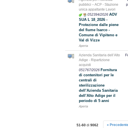
pubblici – ACP - Stazione
p
unica appaltante Lavori
AOV
052394/2026
SUA L 18_2026 -
Protezione dalle piene
del fiume Isarco -
Comune di Vipiteno e
Val di Vizze
Aperta
Azienda Sanitaria dell’Alto
F
Adige - Ripartizione
acquisti
Fornitura
051767/2026
di contenitori per le
centrali di
sterilizzazione
dell’Azienda Sanitaria
dell’Alto Adige per il
periodo di 5 anni
Aperta
« Precedent
51-60
di
9062