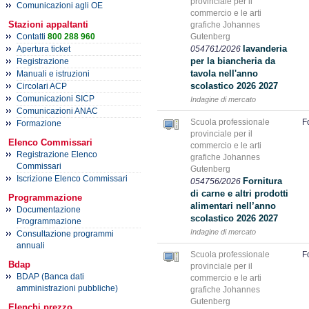
provinciale per il
Comunicazioni agli OE
commercio e le arti
Stazioni appaltanti
grafiche Johannes
Contatti
800 288 960
Gutenberg
lavanderia
Apertura ticket
054761/2026
per la biancheria da
Registrazione
tavola nell'anno
Manuali e istruzioni
scolastico 2026 2027
Circolari ACP
Comunicazioni SICP
Indagine di mercato
Comunicazioni ANAC
Scuola professionale
F
Formazione
provinciale per il
Elenco Commissari
commercio e le arti
Registrazione Elenco
grafiche Johannes
Commissari
Gutenberg
Iscrizione Elenco Commissari
Fornitura
054756/2026
di carne e altri prodotti
Programmazione
alimentari nell’anno
Documentazione
scolastico 2026 2027
Programmazione
Indagine di mercato
Consultazione programmi
annuali
Scuola professionale
F
Bdap
provinciale per il
BDAP (Banca dati
commercio e le arti
amministrazioni pubbliche)
grafiche Johannes
Gutenberg
Elenchi prezzo