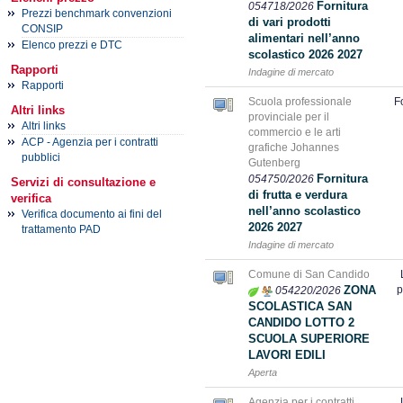
Fornitura
054718/2026
Prezzi benchmark convenzioni
di vari prodotti
CONSIP
alimentari nell’anno
Elenco prezzi e DTC
scolastico 2026 2027
Rapporti
Indagine di mercato
Rapporti
Scuola professionale
F
Altri links
provinciale per il
Altri links
commercio e le arti
ACP - Agenzia per i contratti
grafiche Johannes
pubblici
Gutenberg
Fornitura
054750/2026
Servizi di consultazione e
di frutta e verdura
verifica
nell’anno scolastico
Verifica documento ai fini del
2026 2027
trattamento PAD
Indagine di mercato
Comune di San Candido
ZONA
p
054220/2026
SCOLASTICA SAN
CANDIDO LOTTO 2
SCUOLA SUPERIORE
LAVORI EDILI
Aperta
Agenzia per i contratti