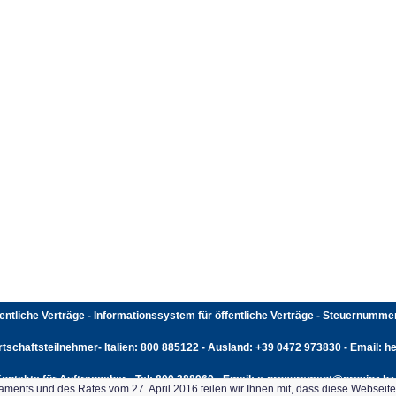
fentliche Verträge - Informationssystem für öffentliche Verträge - Steuernumm
rtschaftsteilnehmer- Italien: 800 885122 - Ausland: +39 0472 973830 - Email: hel
ontakte für Auftraggeber - Tel: 800 288960 - Email: e-procurement@provinz.bz.
ents und des Rates vom 27. April 2016 teilen wir Ihnen mit, dass diese Webseit