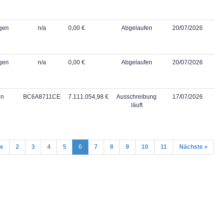
gen
n/a
0,00 €
Abgelaufen
20/07/2026
gen
n/a
0,00 €
Abgelaufen
20/07/2026
en
BC6A8711CE
7.111.054,98 €
Ausschreibung
17/07/2026
läuft
ge
2
3
4
5
6
7
8
9
10
11
Nächste »