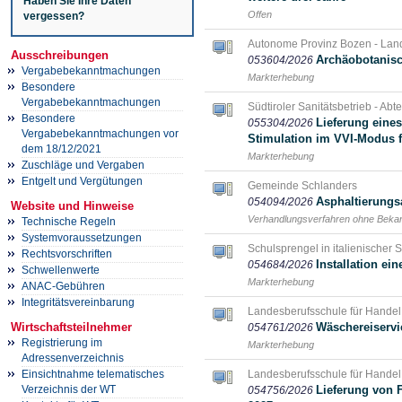
Haben Sie Ihre Daten
Offen
vergessen?
Autonome Provinz Bozen - Lan
Ausschreibungen
Archäobotanisc
053604/2026
Vergabebekanntmachungen
Markterhebung
Besondere
Vergabebekanntmachungen
Südtiroler Sanitätsbetrieb - Abt
Besondere
Lieferung eine
055304/2026
Vergabebekanntmachungen vor
Stimulation im VVI-Modus f
dem 18/12/2021
Markterhebung
Zuschläge und Vergaben
Entgelt und Vergütungen
Gemeinde Schlanders
Asphaltierungs
054094/2026
Website und Hinweise
Verhandlungsverfahren ohne Bek
Technische Regeln
Systemvoraussetzungen
Schulsprengel in italienischer
Rechtsvorschriften
Installation ei
054684/2026
Schwellenwerte
Markterhebung
ANAC-Gebühren
Integritätsvereinbarung
Landesberufsschule für Handel
Wirtschaftsteilnehmer
Wäschereiservi
054761/2026
Registrierung im
Markterhebung
Adressenverzeichnis
Einsichtnahme telematisches
Landesberufsschule für Handel
Verzeichnis der WT
Lieferung von 
054756/2026