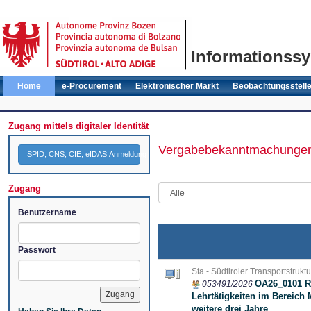
Informationssy
Home
e-Procurement
Elektronischer Markt
Beobachtungsstell
Zugang mittels digitaler Identität
Vergabebekanntmachunge
SPID, CNS, CIE, eIDAS Anmeldung
Zugang
Benutzername
Passwort
Sta - Südtiroler Transportstrukt
OA26_0101 R
053491/2026
Lehrtätigkeiten im Bereich 
weitere drei Jahre