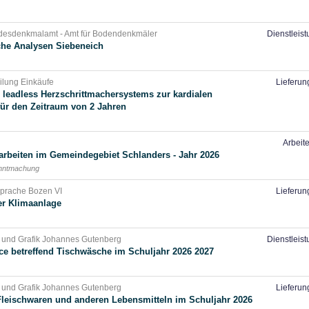
desdenkmalamt - Amt für Bodendenkmäler
Dienstleis
he Analysen Siebeneich
eilung Einkäufe
Lieferun
s leadless Herzschrittmachersystems zur kardialen
ür den Zeitraum von 2 Jahren
Arbeit
arbeiten im Gemeindegebiet Schlanders - Jahr 2026
anntmachung
 Sprache Bozen VI
Lieferun
ner Klimaanlage
 und Grafik Johannes Gutenberg
Dienstleis
ce betreffend Tischwäsche im Schuljahr 2026 2027
 und Grafik Johannes Gutenberg
Lieferun
Fleischwaren und anderen Lebensmitteln im Schuljahr 2026