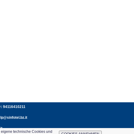
er: 94116410211
p@sinfotel.bz.it
it
e eigene technische Cookies und