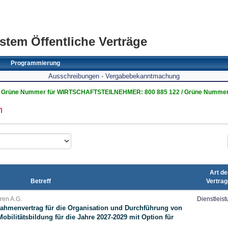
stem Öffentliche Verträge
e
Programmierung
Ausschreibungen - Vergabebekanntmachung
Grüne Nummer für WIRTSCHAFTSTEILNEHMER: 800 885 122 / Grüne Nummer
n
Art de
Betreff
Vertra
uren A.G.
Dienstleis
ahmenvertrag für die Organisation und Durchführung von
Mobilitätsbildung für die Jahre 2027-2029 mit Option für