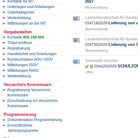
Kontakte für WT
2027
Unterlagen und Anleitungen
Markterhebung
Güterkategorien
Landesberufsschule für Handel
Weiterbildung
Lieferung von 
054718/2026
Mitteilungen an die WT
Markterhebung
Vergabestellen
Kontakte
800 288 960
Landesberufsschule für Handel
Ticket eröffnen
Lieferung von 
054750/2026
Registrierung
Markterhebung
Handbücher und Anleitungen
Rundschreiben AOV / ISOV
Gemeinde Innichen
Mitteilungen ISOV
SCHULZON
054220/2026
Mitteilungen ANAC
Offen
Weiterbildung
Verzeichnis Kommissare
Registrierung Verzeichnis
Kommissare
Einschreibung ins Verzeichnis
Kommissare
Programmierung
Dokumentation Programmierung
Einsichtnahme
Jahresprogramme