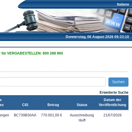
Italiano
Donnerstag, 06 August 2026 09:33:11
 für VERGABESTELLEN: 800 288 960
Erweiterte Suche
s
Datum der
ges
CIG
Betrag
Status
Veröffentlichung
tungen
BC739B30AA
770.001,00 €
Ausschreibung
21/07/2026
läuft