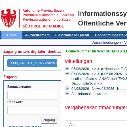
Informationss
Öffentliche Ver
Home
e-Procurement
Elektronischer Markt
Beobachtungsstell
Ausschreibungen - 
Zugang mittels digitaler Identität
Grüne Nummer für WIRTSCHAFTSTEI
Mitteilungen
SPID, CNS, CIE, eIDAS Anmeldung
05/08/2026 - 👉 ⚠ ❌ Neue vom TeD
05/08/2026 - 👉 ⚠ ❌ 05.08.2026 - N
Zugang
risulta profilato su ANAC" und "FVX3
Disponibile"❌ ⚠ 👈
Benutzername
04/08/2026 - News 03/2026 - Neue 
Alle Informationsschreiben
Passwort
Vergabebekanntmachunge