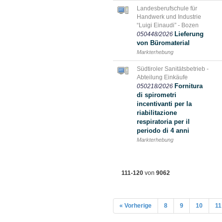
Landesberufschule für
Handwerk und Industrie
“Luigi Einaudi” - Bozen
Lieferung
050448/2026
von Büromaterial
Markterhebung
Südtiroler Sanitätsbetrieb -
Abteilung Einkäufe
Fornitura
050218/2026
di spirometri
incentivanti per la
riabilitazione
respiratoria per il
periodo di 4 anni
Markterhebung
111-120
von
9062
« Vorherige
8
9
10
11