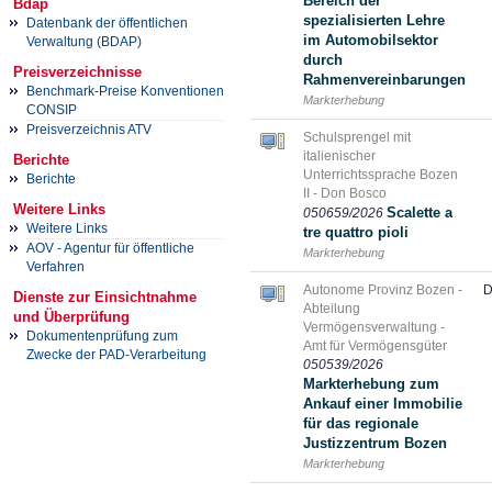
Bereich der
Bdap
spezialisierten Lehre
Datenbank der öffentlichen
im Automobilsektor
Verwaltung (BDAP)
durch
Preisverzeichnisse
Rahmenvereinbarungen
Benchmark-Preise Konventionen
Markterhebung
CONSIP
Preisverzeichnis ATV
Schulsprengel mit
italienischer
Berichte
Unterrichtssprache Bozen
Berichte
II - Don Bosco
Weitere Links
Scalette a
050659/2026
Weitere Links
tre quattro pioli
AOV - Agentur für öffentliche
Markterhebung
Verfahren
Autonome Provinz Bozen -
D
Dienste zur Einsichtnahme
Abteilung
und Überprüfung
Vermögensverwaltung -
Dokumentenprüfung zum
Amt für Vermögensgüter
Zwecke der PAD-Verarbeitung
050539/2026
Markterhebung zum
Ankauf einer Immobilie
für das regionale
Justizzentrum Bozen
Markterhebung