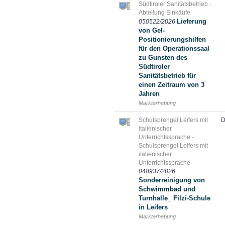
Südtiroler Sanitätsbetrieb -
Abteilung Einkäufe
Lieferung
050522/2026
von Gel-
Positionierungshilfen
für den Operationssaal
zu Gunsten des
Südtiroler
Sanitätsbetrieb für
einen Zeitraum von 3
Jahren
Markterhebung
Schulsprengel Leifers mit
D
italienischer
Unterrichtssprache -
Schulsprengel Leifers mit
italienischer
Unterrichtssprache
048937/2026
Sonderreinigung von
Schwimmbad und
Turnhalle_ Filzi-Schule
in Leifers
Markterhebung