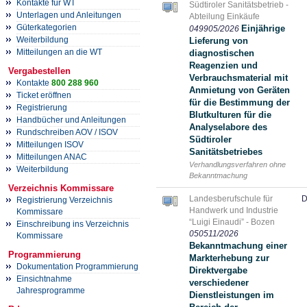
Kontakte für WT
Südtiroler Sanitätsbetrieb -
Unterlagen und Anleitungen
Abteilung Einkäufe
Güterkategorien
Einjährige
049905/2026
Weiterbildung
Lieferung von
Mitteilungen an die WT
diagnostischen
Reagenzien und
Vergabestellen
Verbrauchsmaterial mit
Kontakte
800 288 960
Anmietung von Geräten
Ticket eröffnen
für die Bestimmung der
Registrierung
Blutkulturen für die
Handbücher und Anleitungen
Analyselabore des
Rundschreiben AOV / ISOV
Südtiroler
Mitteilungen ISOV
Sanitätsbetriebes
Mitteilungen ANAC
Verhandlungsverfahren ohne
Weiterbildung
Bekanntmachung
Verzeichnis Kommissare
Landesberufschule für
D
Registrierung Verzeichnis
Handwerk und Industrie
Kommissare
“Luigi Einaudi” - Bozen
Einschreibung ins Verzeichnis
050511/2026
Kommissare
Bekanntmachung einer
Programmierung
Markterhebung zur
Dokumentation Programmierung
Direktvergabe
Einsichtnahme
verschiedener
Jahresprogramme
Dienstleistungen im