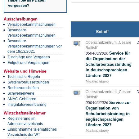
Haben Sie Ihre Daten
vergessen?
Ausschreibungen
Vergabebekanntmachungen
Besondere
Betreff
Vergabebekanntmachungen
Besondere
Oberschulzentrum „Cesare
D
Vergabebekanntmachungen vor
Battisti“
dem 18/12/2021
Service für
050406/2026
Zuschläge und Vergaben
die Organisation der
Entgelt und Vergütungen
Schularbeitsausbildung
in deutschsprachigen
Website und Hinweise
Ländern 2027
Technische Regeln
Markterhebung
Systemvoraussetzungen
Rechtsvorschriften
Oberschulzentrum „Cesare
D
Schwellenwerte
Battisti“
ANAC-Gebühren
Service zur
050405/2026
Integritätsvereinbarung
Organisation von
Wirtschaftsteilnehmer
Schularbeitstraining in
Registrierung im
englischsprachigen
Adressenverzeichnis
Ländern 2027
Einsichtnahme telematisches
Markterhebung
Verzeichnis der WT