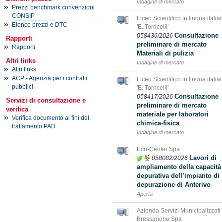
Indagine di mercato
Prezzi benchmark convenzioni
CONSIP
Liceo Scientifico in lingua italia
Elenco prezzi e DTC
'E. Torricelli'
Consultazione
058436/2026
Rapporti
preliminare di mercato
Rapporti
Materiali di pulizia
Altri links
Indagine di mercato
Altri links
ACP - Agenzia per i contratti
Liceo Scientifico in lingua italia
pubblici
'E. Torricelli'
Consultazione
058417/2026
Servizi di consultazione e
preliminare di mercato
verifica
materiale per laboratori
Verifica documento ai fini del
chimica-fisica
trattamento PAD
Indagine di mercato
Eco-Center Spa
Lavori di
058082/2026
ampliamento della capacità
depurativa dell’impianto di
depurazione di Anterivo
Aperta
Azienda Servizi Municipalizzati
Bressanone Spa