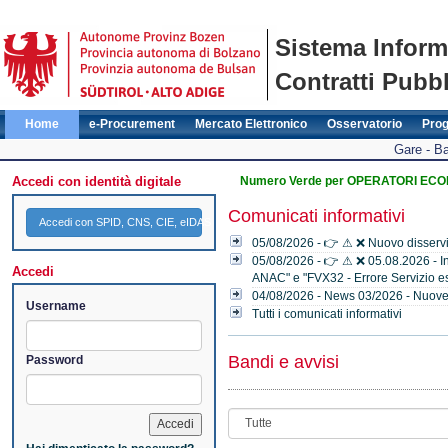
Sistema Inform
Contratti Pubbl
Home
e-Procurement
Mercato Elettronico
Osservatorio
Pro
Gare - Ba
Accedi con identità digitale
Numero Verde per OPERATORI ECONO
Comunicati informativi
Accedi con SPID, CNS, CIE, eIDAS
05/08/2026 - 👉 ⚠ ❌ Nuovo disservi
05/08/2026 - 👉 ⚠ ❌ 05.08.2026 - Indi
Accedi
ANAC" e "FVX32 - Errore Servizio es
04/08/2026 - News 03/2026 - Nuove f
Username
Tutti i comunicati informativi
Bandi e avvisi
Password