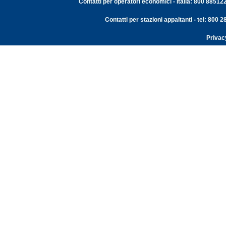
Contatti per operatori economici - Italia: 800 88512
Contatti per stazioni appaltanti - tel: 800
Privac