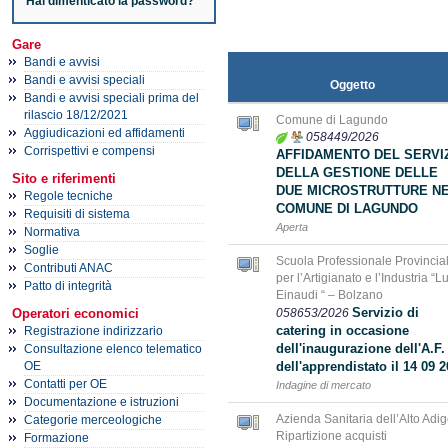
Hai dimenticato la password?
Gare
Bandi e avvisi
Bandi e avvisi speciali
Oggetto
Bandi e avvisi speciali prima del
rilascio 18/12/2021
Comune di Lagundo
Aggiudicazioni ed affidamenti
058449/2026
Corrispettivi e compensi
AFFIDAMENTO DEL SERVI
DELLA GESTIONE DELLE
Sito e riferimenti
DUE MICROSTRUTTURE N
Regole tecniche
COMUNE DI LAGUNDO
Requisiti di sistema
Aperta
Normativa
Soglie
Scuola Professionale Provincia
Contributi ANAC
per l’Artigianato e l’Industria “Lu
Patto di integrità
Einaudi “ – Bolzano
Servizio di
058653/2026
Operatori economici
catering in occasione
Registrazione indirizzario
dell'inaugurazione dell'A.F.
Consultazione elenco telematico
dell'apprendistato il 14 09 
OE
Contatti per OE
Indagine di mercato
Documentazione e istruzioni
Azienda Sanitaria dell’Alto Adig
Categorie merceologiche
Ripartizione acquisti
Formazione