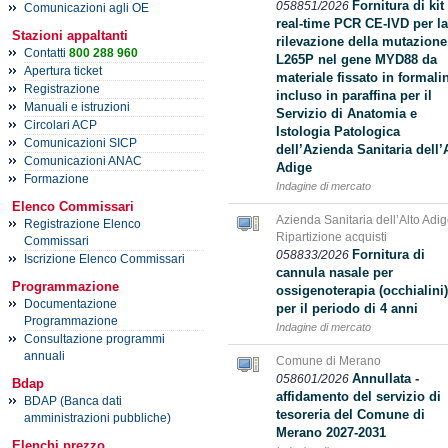
Fornitura di kit
058851/2026
Comunicazioni agli OE
real-time PCR CE-IVD per la
Stazioni appaltanti
rilevazione della mutazione
Contatti
800 288 960
L265P nel gene MYD88 da
Apertura ticket
materiale fissato in formali
Registrazione
incluso in paraffina per il
Manuali e istruzioni
Servizio di Anatomia e
Circolari ACP
Istologia Patologica
Comunicazioni SICP
dell’Azienda Sanitaria dell’
Comunicazioni ANAC
Adige
Formazione
Indagine di mercato
Elenco Commissari
Azienda Sanitaria dell’Alto Adig
Registrazione Elenco
Ripartizione acquisti
Commissari
Fornitura di
058833/2026
Iscrizione Elenco Commissari
cannula nasale per
Programmazione
ossigenoterapia (occhialini)
Documentazione
per il periodo di 4 anni
Programmazione
Indagine di mercato
Consultazione programmi
annuali
Comune di Merano
Annullata -
058601/2026
Bdap
affidamento del servizio di
BDAP (Banca dati
tesoreria del Comune di
amministrazioni pubbliche)
Merano 2027-2031
Elenchi prezzo