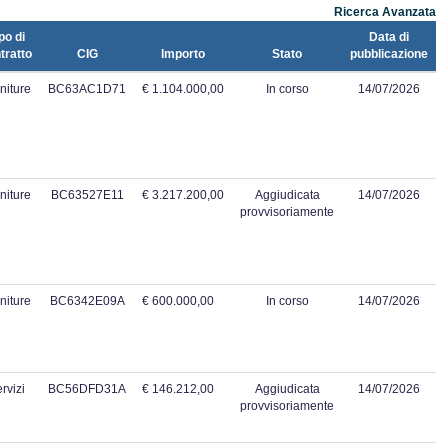
Ricerca Avanzata
po di
Data di
tratto
CIG
Importo
Stato
pubblicazione
niture
BC63AC1D71
€ 1.104.000,00
In corso
14/07/2026
niture
BC63527E11
€ 3.217.200,00
Aggiudicata
14/07/2026
provvisoriamente
niture
BC6342E09A
€ 600.000,00
In corso
14/07/2026
rvizi
BC56DFD31A
€ 146.212,00
Aggiudicata
14/07/2026
provvisoriamente