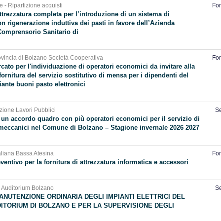
e - Ripartizione acquisti
For
attrezzatura completa per l’introduzione di un sistema di
n rigenerazione induttiva dei pasti in favore dell’Azienda
 Comprensorio Sanitario di
vincia di Bolzano Società Cooperativa
For
cato per l'individuazione di operatori economici da invitare alla
ornitura del servizio sostitutivo di mensa per i dipendenti del
nte buoni pasto elettronici
zione Lavori Pubblici
Se
un accordo quadro con più operatori economici per il servizio di
eccanici nel Comune di Bolzano – Stagione invernale 2026 2027
taliana Bassa Atesina
For
ventivo per la fornitura di attrezzatura informatica e accessori
 Auditorium Bolzano
Se
MANUTENZIONE ORDINARIA DEGLI IMPIANTI ELETTRICI DEL
ITORIUM DI BOLZANO E PER LA SUPERVISIONE DEGLI