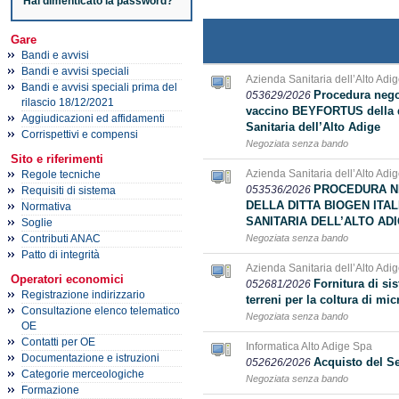
Hai dimenticato la password?
Gare
Bandi e avvisi
Bandi e avvisi speciali
Azienda Sanitaria dell’Alto Adig
Bandi e avvisi speciali prima del
Procedura negoz
053629/2026
rilascio 18/12/2021
vaccino BEYFORTUS della dit
Aggiudicazioni ed affidamenti
Sanitaria dell’Alto Adige
Corrispettivi e compensi
Negoziata senza bando
Sito e riferimenti
Azienda Sanitaria dell’Alto Adig
Regole tecniche
PROCEDURA N
053536/2026
Requisiti di sistema
DELLA DITTA BIOGEN ITAL
Normativa
SANITARIA DELL’ALTO AD
Soglie
Contributi ANAC
Negoziata senza bando
Patto di integrità
Azienda Sanitaria dell’Alto Adig
Operatori economici
Fornitura di sis
052681/2026
Registrazione indirizzario
terreni per la coltura di m
Consultazione elenco telematico
Negoziata senza bando
OE
Contatti per OE
Informatica Alto Adige Spa
Documentazione e istruzioni
Acquisto del Se
052626/2026
Categorie merceologiche
Negoziata senza bando
Formazione