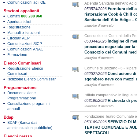
Comunicazioni agli OE
Azienda Sanitaria dell’Alto Adig
Fornitura dell’
053574/2026
Stazioni appaltanti
ristorazione Cook & Chill co
Contatti
800 288 960
Sanitaria dell’Alto Adige –
Apertura ticket
Indagine di mercato
Registrazione
Manuali e istruzioni
Consorzio dei Comuni della Pro
Circolari ACP
Indagine di mer
053344/2026
Comunicazioni SICP
procedura negoziata per la f
Comunicazioni ANAC
Consorzio dei Comuni media
Formazione
Indagine di mercato
Elenco Commissari
Comune di Bolzano - 6 - Riparti
Registrazione Elenco
Conclusione di 
052527/2026
Commissari
sgombero neve con mezzi m
Iscrizione Elenco Commissari
Indagine di mercato
Programmazione
Documentazione
Istituto comprensivo in lingua i
Programmazione
Richiesta di pre
053190/2026
Consultazione programmi
Indagine di mercato
annuali
Fondazione Teatro Comunale e
Bdap
SERVIZIO DI 
053189/2026
BDAP (Banca dati
TEATRO COMUNALE E AUD
amministrazioni pubbliche)
SPETTACOLI
Elenchi prezzo