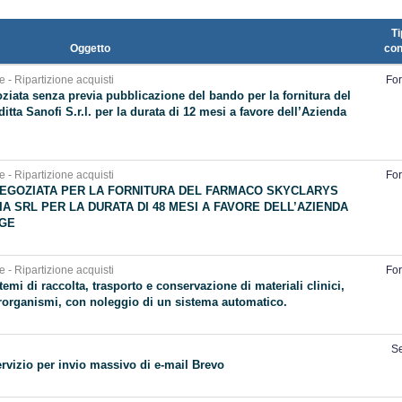
Ti
Oggetto
con
e - Ripartizione acquisti
For
iata senza previa pubblicazione del bando per la fornitura del
ta Sanofi S.r.l. per la durata di 12 mesi a favore dell’Azienda
e - Ripartizione acquisti
For
EGOZIATA PER LA FORNITURA DEL FARMACO SKYCLARYS
IA SRL PER LA DURATA DI 48 MESI A FAVORE DELL’AZIENDA
IGE
e - Ripartizione acquisti
For
temi di raccolta, trasporto e conservazione di materiali clinici,
icrorganismi, con noleggio di un sistema automatico.
Se
rvizio per invio massivo di e-mail Brevo