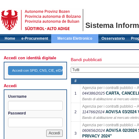
Sistema Informa
Home
e-Procurement
Mercato Elettronico
Osservatorio
Pro
Accedi con identità digitale
Bandi pubblicati
Accedi con SPID, CNS, CIE, eIDAS
#
Accedi
Agenzia per i contratti pubblici – 
CARTA, CANCELL
1
044386/2025
Username
Bando di abilitazione al mercato elettr
Agenzia per i contratti pubblici – 
AOV/SA 03/2024
2
114766/2024
Password
Bando di abilitazione al mercato elettr
Agenzia per i contratti pubblici – 
AOV/SA 02/2024
060656/2024
3
PRIVACY 2024”