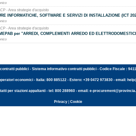
onico
ACP - Area strategie d'acquisto
E INFORMATICHE, SOFTWARE E SERVIZI DI INSTALLAZIONE (ICT 202
onico
ACP - Area strategie d'acquisto
3 MEPAB per "ARREDI, COMPLEMENTI ARREDO ED ELETTRODOMESTICI
onico
contratti pubblici - Sistema informativo contratti pubblici - Codice Fiscale : 94
operatori economici - Italia: 800 885122 - Estero: +39 0472 973830 - email: help@
atti per stazioni appaltanti - tel: 800 288960 - email: e-procurement@provincia.
Privacy
|
Cookie