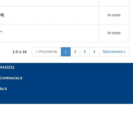
4)
In corso
"
In corso
« Precedente
1
2
3
4
Successivo »
1-5
di
16
116410211
sinfotel.bz.it
bz.it