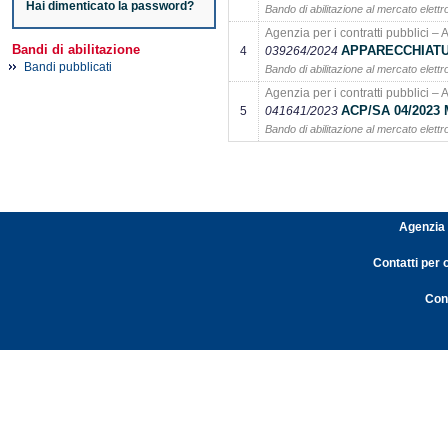
Hai dimenticato la password?
Bando di abilitazione al mercato elettr
Agenzia per i contratti pubblici – 
Bandi di abilitazione
APPARECCHIATUR
4
039264/2024
Bandi pubblicati
Bando di abilitazione al mercato elettr
Agenzia per i contratti pubblici – 
ACP/SA 04/202
5
041641/2023
Bando di abilitazione al mercato elettr
Agenzia 
Contatti per 
Cont