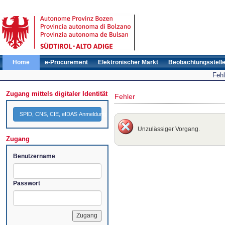
Home
e-Procurement
Elektronischer Markt
Beobachtungsstell
Fehl
Zugang mittels digitaler Identität
Fehler
SPID, CNS, CIE, eIDAS Anmeldung
Unzulässiger Vorgang.
Zugang
Benutzername
Passwort