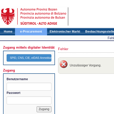
Home
e-Procurement
Elektronischer Markt
Beobachtungsstell
Fehl
Zugang mittels digitaler Identität
Fehler
SPID, CNS, CIE, eIDAS Anmeldung
Unzulässiger Vorgang.
Zugang
Benutzername
Passwort