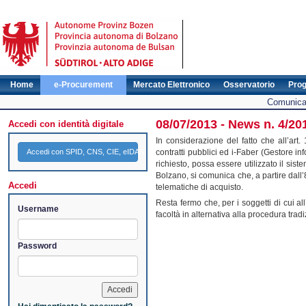
Home
e-Procurement
Mercato Elettronico
Osservatorio
Pro
Comunicat
08/07/2013 - News n. 4/201
Accedi con identità digitale
In considerazione del fatto che all’art.
Accedi con SPID, CNS, CIE, eIDAS
contratti pubblici ed i-Faber (Gestore in
richiesto, possa essere utilizzato il sist
Bolzano, si comunica che, a partire dall’8
Accedi
telematiche di acquisto.
Resta fermo che, per i soggetti di cui all
Username
facoltà in alternativa alla procedura trad
Password