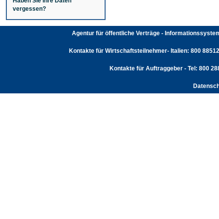
Haben Sie Ihre Daten
vergessen?
Agentur für öffentliche Verträge - Informationssyst
Kontakte für Wirtschaftsteilnehmer- Italien: 800 88512
Kontakte für Auftraggeber - Tel: 800 2
Datensch