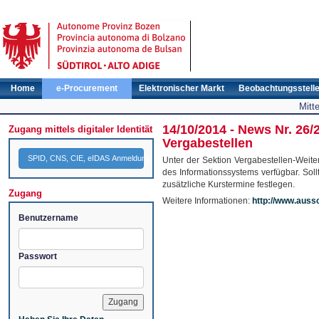
Home
e-Procurement
Elektronischer Markt
Beobachtungsstell
Mitt
14/10/2014 - News Nr. 26/
Zugang mittels digitaler Identität
Vergabestellen
SPID, CNS, CIE, eIDAS Anmeldung
Unter der Sektion Vergabestellen-Weite
des Informationssystems verfügbar. Soll
zusätzliche Kurstermine festlegen.
Zugang
Weitere Informationen:
http://www.aussc
Benutzername
Passwort