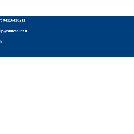
er: 94116410211
p@sinfotel.bz.it
it