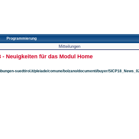
e
Programmierung
Mitteilungen
8 - Neuigkeiten für das Modul Home
eibungen-suedtirol.it/pleiade/comune/bolzano/documenti/buyer/SICP18_News_0