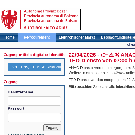
Home
e-Procurement
Elektronischer Markt
Beobachtungsstell
Mitt
22/04/2026 - 👉 ⚠ ❌ ANAC
Zugang mittels digitaler Identität
TED-Dienste von 07:00 bi
SPID, CNS, CIE, eIDAS Anmeldung
ANAC-Dienste werden morgen, dem 23. 
Weitere Informationen: https://www.antic
TED-Dienste werden morgen, dem 23. Apr
Zugang
Bitte beachten Sie, dass alle Interaktio
Benutzername
Passwort