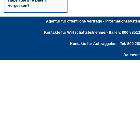
Haben Sie Ihre Daten
vergessen?
Agentur für öffentliche Verträge - Informationssyst
Kontakte für Wirtschaftsteilnehmer- Italien: 800 88512
Kontakte für Auftraggeber - Tel: 800 2
Datensch