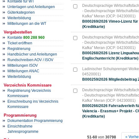
Kontakte für WT
Deutschsprachige Wirtschaftsfac
Unterlagen und Anleitungen
- Deutschsprachige Wirtschaftsfa
Güterkategorien
Kafka" Meran (OCP: 04230001)
Weiterbildung
B000269/2026 Vimeo-Lizenz für 
Mitteilungen an die WT
(Kreditkarte)
Vergabestellen
Deutschsprachige Wirtschaftsfac
Kontakte
800 288 960
- Deutschsprachige Wirtschaftsfa
Ticket eröffnen
Kafka" Meran (OCP: 04230001)
Registrierung
B000268/2026 Lizenz Linguahou
Handbücher und Anleitungen
Englischunterricht (Kreditkarte)
Rundschreiben AOV / ISOV
Mitteilungen ISOV
Ladinischer Schulsprengel Wolk
Mitteilungen ANAC
04520001)
Weiterbildung
B000259/2026 Mitgliedsbeitrag 
Verzeichnis Kommissare
Deutschsprachige Wirtschaftsfac
Registrierung Verzeichnis
- Deutschsprachige Wirtschaftsfa
Kommissare
Kafka" Meran (OCP: 04230001)
Einschreibung ins Verzeichnis
B000266/2026 Fahrradverleih für
Kommissare
Valencia - Erasmus+ Projekt -
Programmierung
(Kreditkarte)
Dokumentation Programmierung
Einsichtnahme
Jahresprogramme
« Vorhe
51-60
von
30798