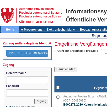
Informationss
Öffentliche Ver
Home
e-Procurement
Elektronischer Markt
Beobachtungsstell
Entgelt un
Entgelt und Vergütungen
Zugang mittels digitaler Identität
Anzahl der Ergebnisse pro Seite
SPID, CNS, CIE, eIDAS Anmeldung
Zugang
Benutzername
Passwort
Gegenst
Autonome Provinz Bozen - Abteilun
(OCP: 00430035)
B000273/2026 Kulturelle Initiati