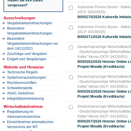
Haben Sie Ihre Daten
vergessen?
Autonome Provinz Bozen - Abteilun
(OCP: 00430035)
B000270/2026 Kulturelle Initiati
Ausschreibungen
Vergabebekanntmachungen
Autonome Provinz Bozen - Abteilun
Besondere
(OCP: 00430035)
Vergabebekanntmachungen
B000271/2026 Kulturelle Initiati
Besondere
Vergabebekanntmachungen vor
Deutschsprachige Wirtschaftsfac
dem 18/12/2021
- Deutschsprachige Wirtschaftsfa
Zuschläge und Vergaben
Kafka" Meran (OCP: 04230001)
Entgelt und Vergütungen
B000262/2026 Hetzner Online Liz
Projekt Moodle (Kreditkarte)
Website und Hinweise
Technische Regeln
Deutschsprachige Wirtschaftsfac
Systemvoraussetzungen
- Deutschsprachige Wirtschaftsfa
Rechtsvorschriften
Kafka" Meran (OCP: 04230001)
Schwellenwerte
B000263/2026 Hetzner Online Liz
ANAC-Gebühren
Projekt Moodle (Kreditkarte)
Integritätsvereinbarung
Wirtschaftsteilnehmer
Deutschsprachige Wirtschaftsfac
- Deutschsprachige Wirtschaftsfa
Registrierung im
Kafka" Meran (OCP: 04230001)
Adressenverzeichnis
B000267/2026 Hetzner Online Liz
Einsichtnahme telematisches
Projekt Moodle (Kreditkarte)
Verzeichnis der WT