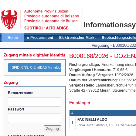
Informationssy
Home
e-Procurement
Elektronischer Markt
Beobachtungsstell
Vergütung - B000168
B000168/2026 - DOZ
Zugang mittels digitaler Identität
Rechtsgrundlage:
Anerkennung eines En
SPID, CNS, CIE, eIDAS Anmeldung
Vergütungen / Honorare:
719,65 €
Datum Auftrag / Vergabe:
19/02/2026
Datum der Veröffentlichung:
06/05/20
Zugang
Vergabestelle:
Landesberufschule für 
Straße 42
- 39012
Meran
, Steuernumme
Benutzername
Empfänger
Passwort
#
FACINELLI ALDO
1
P.IVA -02035400221, C.F. FCNLDA80