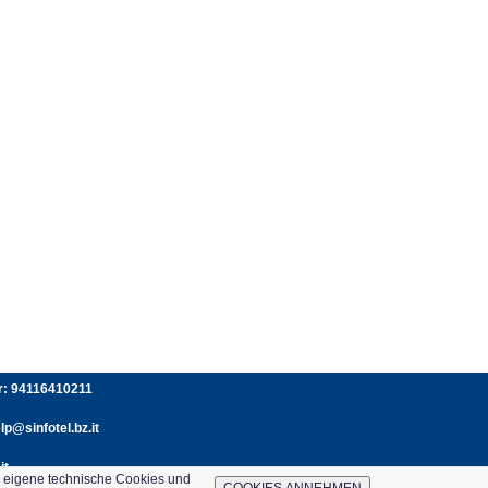
er: 94116410211
p@sinfotel.bz.it
it
e eigene technische Cookies und