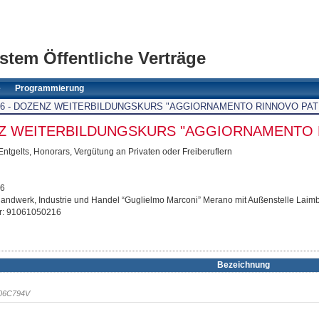
stem Öffentliche Verträge
e
Programmierung
/2026 - DOZENZ WEITERBILDUNGSKURS "AGGIORNAMENTO RINNOVO PAT
ENZ WEITERBILDUNGSKURS "AGGIORNAMENTO 
tgelts, Honorars, Vergütung an Privaten oder Freiberuflern
26
Handwerk, Industrie und Handel “Guglielmo Marconi” Merano mit Außenstelle Laim
r: 91061050216
Bezeichnung
A06C794V