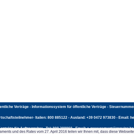
fentliche Verträge - Informationssystem für öffentliche Verträge - Steuernumm
rtschaftsteilnehmer- Italien: 800 885122 - Ausland: +39 0472 973830 - Email: hel
ontakte für Auftraggeber - Tel: 800 288960 - Email: e-procurement@provinz.bz.
ents und des Rates vom 27. April 2016 teilen wir Ihnen mit, dass diese Webseit