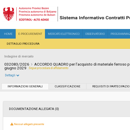
HOME
E-PROCUREMENT
MERCATO ELETTRONICO
OSSERVATORIO
PROGRAMMAZ
DETTAGLIO PROCEDURA
Indagine di mercato
032083/2026
ACCORDO QUADRO per l’acquisto di materiale ferroso per 
giugno 2029
Segue procedura di affidamento
Dettagli
Settore:
Ordinario
INFORMAZIONI GENERALI
CLASSIFICAZIONE
REQUISITI DI PARTECIPAZI
Data pubblicazione:
20/04/2026 15:04
DOCUMENTAZIONE ALLEGATA (0)
Svolgimento:
In corso
Nessun allegato presente
Importo a base di gara soggetto a
€ 32.627,05
ribasso: