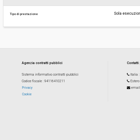
Sola esecuzio
Tipo di prestazione
Agenzia contratti pubblici
Contatti
Sistema informativo contratti pubblici
Italia
Codice fiscale
: 94116410211
Estero
Privacy
email
Cookie