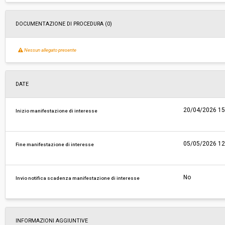
Costi di sicurezza non soggetti a
-
DOCUMENTAZIONE DI PROCEDURA (0)
ribasso:
Nessun allegato presente
DATE
20/04/2026 15
Inizio manifestazione di interesse
05/05/2026 12
Fine manifestazione di interesse
No
Invio notifica scadenza manifestazione di interesse
INFORMAZIONI AGGIUNTIVE