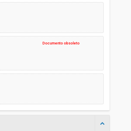
€ 975.000,00
Roberto Fabbri
Documento obsoleto