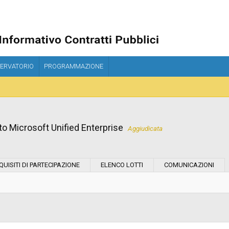
ERVATORIO
PROGRAMMAZIONE
to Microsoft Unified Enterprise
Aggiudicata
Modalità di esecuzione:
QUISITI DI PARTECIPAZIONE
ELENCO LOTTI
COMUNICAZIONI
Modalità di realizzazione:
Scelta del contraente: