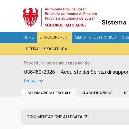
HOME
E-PROCUREMENT
MERCATO ELETTRONICO
OSS
DETTAGLIO PROCEDURA
Procedura negoziata senza bando
038480/2026
Acquisto dei Servizi di suppor
Dettagli
Settore:
Ordinario
INFORMAZIONI GENERALI
CLASSIFICAZIONE
RE
Tipo di contratto:
Servizi
Data pubblicazione:
13/05/2026 15:03
DOCUMENTAZIONE ALLEGATA (3)