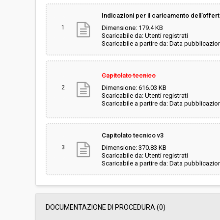
Svolgimento:
Gara in busta chiu
Indicazioni per il caricamento dell’offer
1
Dimensione: 179.4 KB
Pubblicata da:
-
Scaricabile da: Utenti registrati
Scaricabile a partire da: Data pubblicazio
La stazione appaltante agisce per
No
conto di un altro soggetto singolo:
Capitolato tecnico
2
Dimensione: 616.03 KB
Scaricabile da: Utenti registrati
Scaricabile a partire da: Data pubblicazio
Capitolato tecnico v3
3
Dimensione: 370.83 KB
Scaricabile da: Utenti registrati
Scaricabile a partire da: Data pubblicazio
DOCUMENTAZIONE DI PROCEDURA (0)