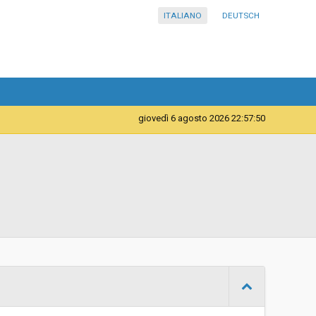
ITALIANO
DEUTSCH
giovedì 6 agosto 2026 22:57:50
Telematica
Contratto d'appalto
Procedura negoziata senza previa indizione di gara