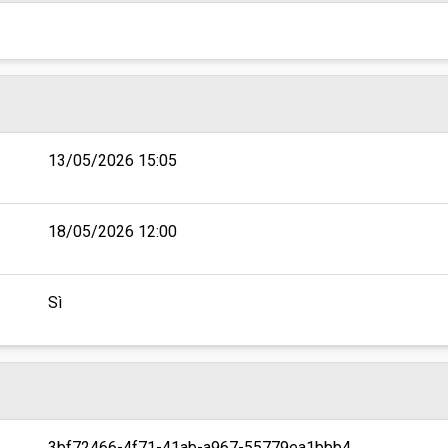
13/05/2026 15:05
18/05/2026 12:00
Sì
3bf72466-4f71-41ab-a967-55779ea1bbb4