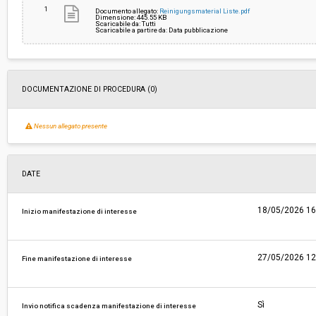
1
Documento allegato:
Reinigungsmaterial Liste.pdf
Dimensione: 445.55 KB
Scaricabile da: Tutti
Costi di sicurezza non soggetti a
-
Scaricabile a partire da: Data pubblicazione
ribasso:
DOCUMENTAZIONE DI PROCEDURA (0)
Nessun allegato presente
DATE
18/05/2026 16
Inizio manifestazione di interesse
27/05/2026 12
Fine manifestazione di interesse
Sì
Invio notifica scadenza manifestazione di interesse