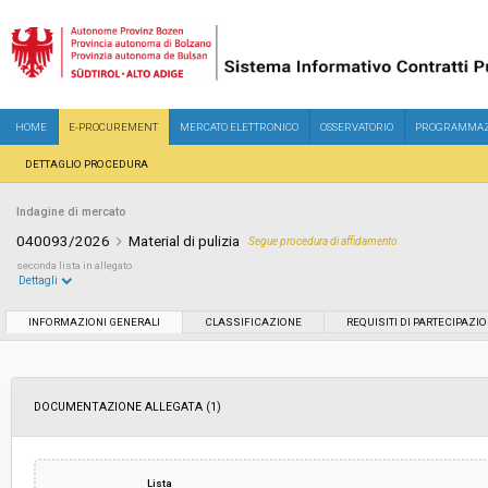
HOME
E-PROCUREMENT
MERCATO ELETTRONICO
OSSERVATORIO
PROGRAMMAZ
DETTAGLIO PROCEDURA
Indagine di mercato
040093/2026
Material di pulizia
Segue procedura di affidamento
seconda lista in allegato
Dettagli
Settore:
Ordinario
INFORMAZIONI GENERALI
CLASSIFICAZIONE
REQUISITI DI PARTECIPAZI
Data pubblicazione:
18/05/2026 16:14
DOCUMENTAZIONE ALLEGATA (1)
Svolgimento:
In corso
Importo a base di gara soggetto a
-
Lista
ribasso: