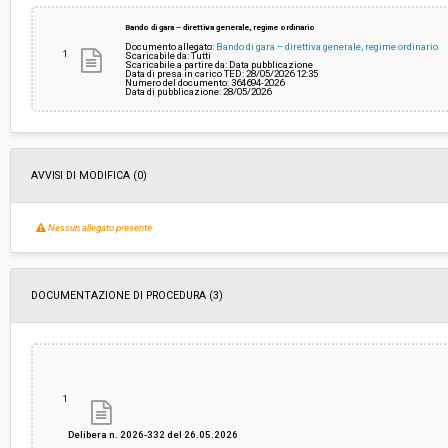
Bando di gara – direttiva generale, regime ordinario
Documento allegato:
Bando di gara – direttiva generale, regime ordinario
Valore stimato della procedura:
€ 4.972.500,00
1
Scaricabile da: Tutti
Scaricabile a partire da: Data pubblicazione
Data di presa in carico TED: 28/05/2026 12:35
Numero del documento: 364694-2026
Data di pubblicazione: 28/05/2026
Responsabile unico di progetto:
Matteo Moggi
AVVISI DI MODIFICA (0)
Nessun allegato presente
DOCUMENTAZIONE DI PROCEDURA (3)
1
Delibera n. 2026-332 del 26.05.2026