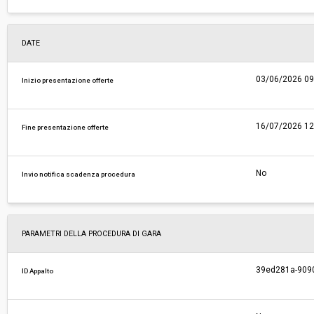
DATE
03/06/2026 09
Inizio presentazione offerte
16/07/2026 12
Fine presentazione offerte
No
Invio notifica scadenza procedura
PARAMETRI DELLA PROCEDURA DI GARA
39ed281a-909
ID Appalto