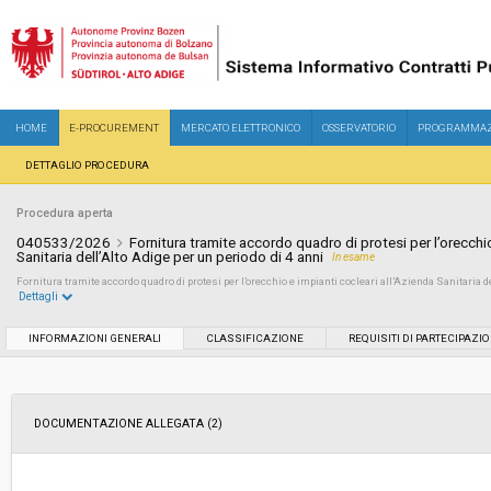
HOME
E-PROCUREMENT
MERCATO ELETTRONICO
OSSERVATORIO
PROGRAMMAZ
DETTAGLIO PROCEDURA
Procedura aperta
040533/2026
Fornitura tramite accordo quadro di protesi per l’orecchio
Sanitaria dell’Alto Adige per un periodo di 4 anni
In esame
Fornitura tramite accordo quadro di protesi per l’orecchio e impianti cocleari all’Azienda Sanitaria de
Dettagli
Settore:
Ordinario
INFORMAZIONI GENERALI
CLASSIFICAZIONE
REQUISITI DI PARTECIPAZI
Tipo di contratto:
Forniture
DOCUMENTAZIONE ALLEGATA (2)
Servizi sociali:
No
Scelta del contraente:
Procedura aperta