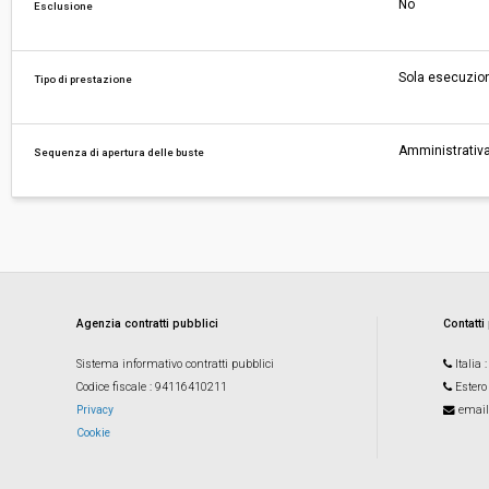
No
Esclusione
Sola esecuzio
Tipo di prestazione
Amministrativa
Sequenza di apertura delle buste
Agenzia contratti pubblici
Contatti
Sistema informativo contratti pubblici
Italia
Codice fiscale
: 94116410211
Estero
Privacy
email
Cookie