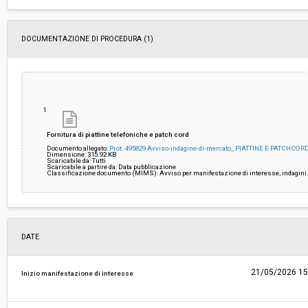
ribasso:
Costi di sicurezza non soggetti a
-
DOCUMENTAZIONE DI PROCEDURA (1)
ribasso:
Link al fascicolo trasparenza:
Clicca qui
1
Fornitura di piattine telefoniche e patch cord
Documento allegato:
Prot. 495829 Avviso-indagine-di-mercato_ PIATTINE E PATCHCO
Dimensione: 315.92 KB
Scaricabile da: Tutti
Scaricabile a partire da: Data pubblicazione
Classificazione documento (MIMS): Avviso per manifestazione di interesse, indagini 
DATE
21/05/2026 15
Inizio manifestazione di interesse