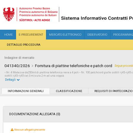
HOME
E-PROCUREMENT
MERCATO ELETTRONICO
OSSERVATORIO
PROGRAMMAZ
DETTAGLIO PROCEDURA
Indagine di mercato
041340/2026
Fornitura di piattine telefoniche e patch cord
Segue procedu
• Nr. 4 Matasse da250mt di piattina telefonica nera a 4 poli • Nr. 100 patchcord gialle sottili rj45-rj45
sottili rj45-rj45 cat 3 misura 2 m ad una coppia
Dettagli
Settore:
Ordinario
INFORMAZIONI GENERALI
CLASSIFICAZIONE
REQUISITI DI PARTECIPAZI
Data pubblicazione:
21/05/2026 14:35
DOCUMENTAZIONE ALLEGATA (0)
Svolgimento:
In corso
Nessun allegato presente
Importo a base di gara soggetto a
€ 1.100,00