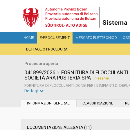
HOME
E-PROCUREMENT
MERCATO ELETTRONICO
OSS
DETTAGLIO PROCEDURA
Procedura aperta
041899/2026
FORNITURA DI FLOCCULANTI I
SOCIETÁ ARA PUSTERIA SPA
In esame
FORNITURA DI FLOCCULANTI IDONEI PER I 5 IMPIANTI DI DE
Dettagli
Settore:
Ordinario
INFORMAZIONI GENERALI
CLASSIFICAZIONE
RE
Tipo di contratto:
Forniture
Servizi sociali:
No
DOCUMENTAZIONE ALLEGATA (11)