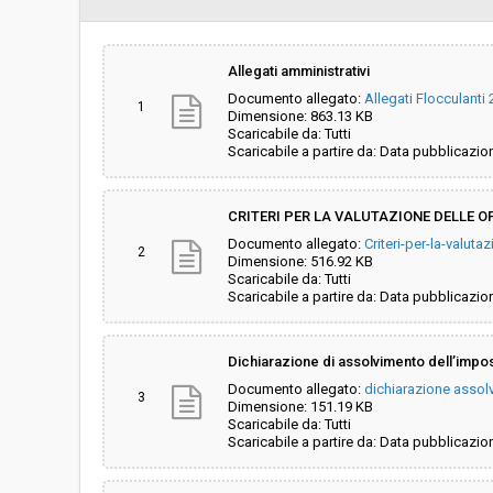
Scelta del contraente:
Procedura aperta
Allegati amministrativi
Documento allegato:
Allegati Flocculanti
Valore stimato della procedura:
€ 942.000,00
1
Dimensione: 863.13 KB
Scaricabile da: Tutti
Scaricabile a partire da: Data pubblicazio
Responsabile unico di progetto:
Carolina Zanella
CRITERI PER LA VALUTAZIONE DELLE 
Documento allegato:
Criteri-per-la-valut
2
Dimensione: 516.92 KB
Scaricabile da: Tutti
Scaricabile a partire da: Data pubblicazio
Dichiarazione di assolvimento dell’impos
Documento allegato:
dichiarazione assol
3
Dimensione: 151.19 KB
Scaricabile da: Tutti
Scaricabile a partire da: Data pubblicazio