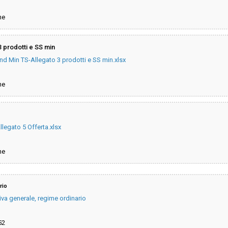
ne
 prodotti e SS min
nd Min TS-Allegato 3 prodotti e SS min.xlsx
ne
legato 5 Offerta.xlsx
ne
rio
iva generale, regime ordinario
52