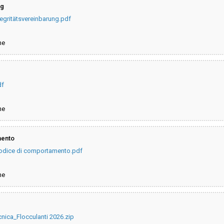
ng
ntegritätsvereinbarung.pdf
ne
df
ne
mento
codice di comportamento.pdf
ne
nica_Flocculanti 2026.zip