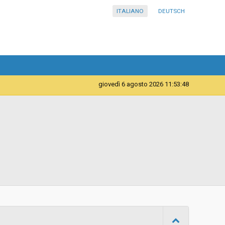
ITALIANO
DEUTSCH
giovedì 6 agosto 2026 11:53:49
Telematica
Contratto d'appalto
11/06/2026 08:52