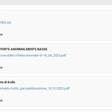
Svolgimento:
 2026.zip
Pubblicata da:
ne
La stazione appaltante agisce pe
conto di un altro soggetto singolo
OFFERTE ANORMALMENTE BASSE
azione-delle-offerte-anomale-sf-16_04_2025.pdf
ne
ta di bollo
vimento bollo_per pubblicazione_10.12.2025.pdf
ne