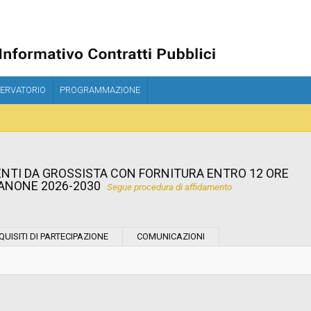
ERVATORIO
PROGRAMMAZIONE
ENTI DA GROSSISTA CON FORNITURA ENTRO 12 ORE
SANONE 2026-2030
Segue procedura di affidamento
Tipo di contratto:
QUISITI DI PARTECIPAZIONE
COMUNICAZIONI
Stazione Appaltante:
Indagine di mercato "aperta" o "a
invito":