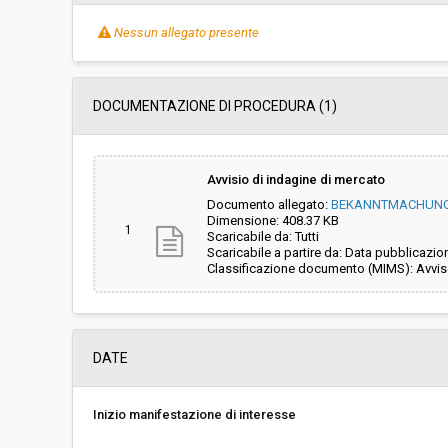
Importo a base di gara soggetto a
€ 39.890,00
Nessun allegato presente
ribasso:
Costi di sicurezza non soggetti a
-
ribasso:
DOCUMENTAZIONE DI PROCEDURA (1)
Avvisio di indagine di mercato
Documento allegato:
BEKANNTMACHUNG 
Dimensione: 408.37 KB
1
Scaricabile da: Tutti
Scaricabile a partire da: Data pubblicazio
Classificazione documento (MIMS): Avviso
DATE
Inizio manifestazione di interesse