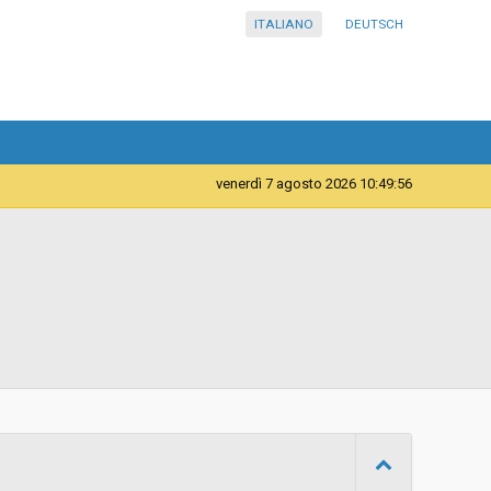
ITALIANO
DEUTSCH
venerdì 7 agosto 2026 10:49:56
Forniture
Azienda Sanitaria dell’Alto Adige - Ripartizione acquisti
d
Aperta