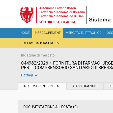
HOME
E-PROCUREMENT
MERCATO ELETTRONICO
OSS
DETTAGLIO PROCEDURA
Indagine di mercato
044982/2026
FORNITURA DI FARMACI URG
PER IL COMPRENSORIO SANITARIO DI BRES
Dettagli
Settore:
Ordinario
INFORMAZIONI GENERALI
CLASSIFICAZIONE
RE
Data pubblicazione:
09/06/2026 08:53
Svolgimento:
In corso
DOCUMENTAZIONE ALLEGATA (0)