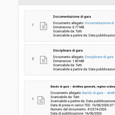
Scelta del contraente:
Procedura aperta
Documentazione di gara
Documento allegato:
Documentazione di 
Valore stimato della procedura:
€ 3.699.850,00
1
Dimensione: 6.77 MB
Scaricabile da: Tutti
Scaricabile a partire da: Data pubblicazio
Responsabile unico di progetto:
Patrick Sevvi
Disciplinare di gara
Documento allegato:
Disciplinare di gara
2
Dimensione: 1.85 MB
Scaricabile da: Tutti
Scaricabile a partire da: Data pubblicazio
Bando di gara – direttiva generale, regime ordina
Documento allegato:
Bando di gara – dirett
Scaricabile da: Tutti
1
Scaricabile a partire da: Data pubblicazione
Data di presa in carico TED: 16/06/2026 07:
Numero del documento: 412374-2026
Data di pubblicazione: 16/06/2026