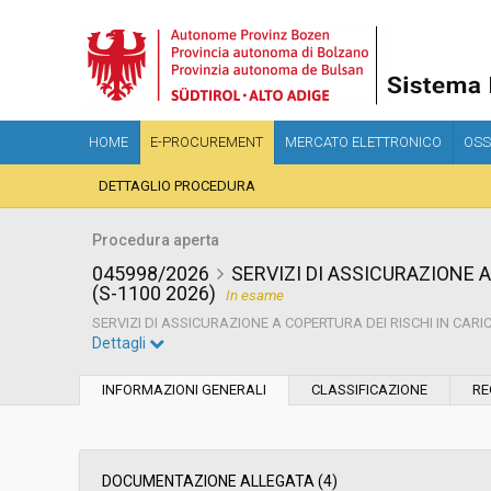
HOME
E-PROCUREMENT
MERCATO ELETTRONICO
OSS
DETTAGLIO PROCEDURA
Procedura aperta
045998/2026
SERVIZI DI ASSICURAZIONE A
(S-1100 2026)
In esame
SERVIZI DI ASSICURAZIONE A COPERTURA DEI RISCHI IN CARIC
Dettagli
Settore:
Ordinario
INFORMAZIONI GENERALI
CLASSIFICAZIONE
RE
Tipo di contratto:
Servizi
Servizi sociali:
No
DOCUMENTAZIONE ALLEGATA (4)