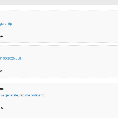
Svolgimento:
gara.zip
Pubblicata da:
ne
La stazione appaltante agisce pe
conto di un altro soggetto singolo
 1100 2026.pdf
ne
rio
iva generale, regime ordinario
15