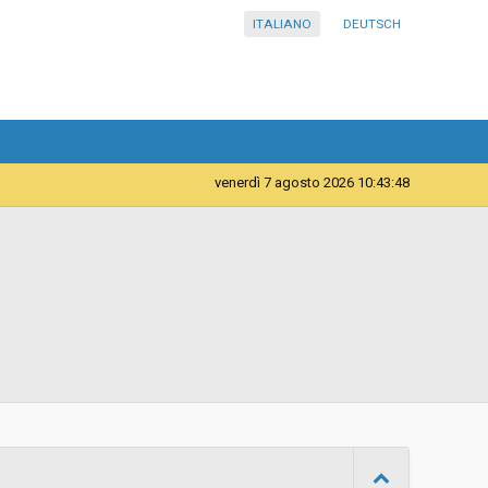
ITALIANO
DEUTSCH
venerdì 7 agosto 2026 10:43:48
Telematica
Contratto d'appalto
16/06/2026 09:15