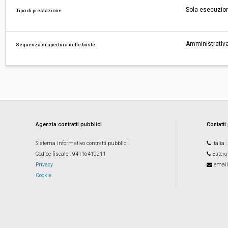
Sola esecuzio
Tipo di prestazione
Amministrativa
Sequenza di apertura delle buste
Agenzia contratti pubblici
Contatti
Sistema informativo contratti pubblici
Italia
Codice fiscale
: 94116410211
Estero
Privacy
email
Cookie