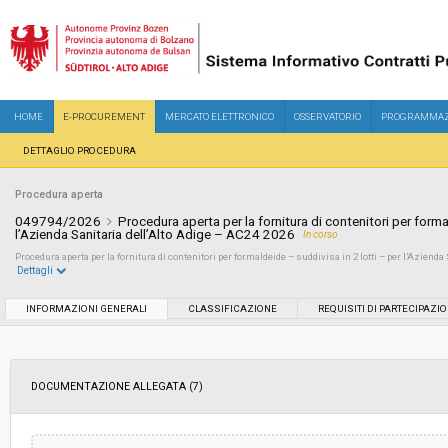
HOME
E-PROCUREMENT
MERCATO ELETTRONICO
OSSERVATORIO
PROGRAMMAZ
DETTAGLIO PROCEDURA
Procedura aperta
049794/2026
Procedura aperta per la fornitura di contenitori per forma
l’Azienda Sanitaria dell’Alto Adige – AC24 2026
In corso
Procedura aperta per la fornitura di contenitori per formaldeide – suddivisa in 2 lotti – per l’Aziend
Dettagli
Settore:
Ordinario
INFORMAZIONI GENERALI
CLASSIFICAZIONE
REQUISITI DI PARTECIPAZI
Tipo di contratto:
Forniture
DOCUMENTAZIONE ALLEGATA (7)
Servizi sociali:
No
Scelta del contraente:
Procedura aperta