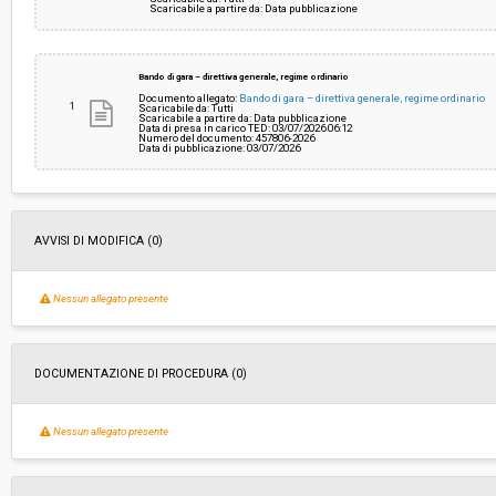
Scaricabile a partire da: Data pubblicazione
Bando di gara – direttiva generale, regime ordinario
Documento allegato:
Bando di gara – direttiva generale, regime ordinario
1
Scaricabile da: Tutti
Scaricabile a partire da: Data pubblicazione
Data di presa in carico TED: 03/07/2026 06:12
Numero del documento: 457806-2026
Data di pubblicazione: 03/07/2026
AVVISI DI MODIFICA (0)
Nessun allegato presente
DOCUMENTAZIONE DI PROCEDURA (0)
Nessun allegato presente