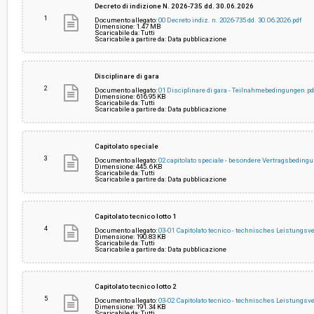
Decreto di indizione N. 2026-735 dd. 30.06.2026
1
Documento allegato:
00 Decreto indiz. n. 2026-735 dd. 30.06.2026.pdf
Dimensione: 1.47 MB
Scaricabile da: Tutti
Valore stimato della procedura:
€ 1.178.603,25
Scaricabile a partire da: Data pubblicazione
Responsabile unico di progetto:
Sarah Höhn
Disciplinare di gara
2
Documento allegato:
01 Disciplinare di gara - Teilnahmebedingungen.pd
Dimensione: 616.95 KB
Scaricabile da: Tutti
Scaricabile a partire da: Data pubblicazione
Capitolato speciale
3
Documento allegato:
02 capitolato speciale - besondere Vertragsbeding
Dimensione: 445.6 KB
Scaricabile da: Tutti
Scaricabile a partire da: Data pubblicazione
Capitolato tecnico lotto 1
4
Documento allegato:
03-01 Capitolato tecnico - technisches Leistungsv
Dimensione: 190.83 KB
Scaricabile da: Tutti
Scaricabile a partire da: Data pubblicazione
Capitolato tecnico lotto 2
5
Documento allegato:
03-02 Capitolato tecnico - technisches Leistungsv
Dimensione: 191.34 KB
Scaricabile da: Tutti