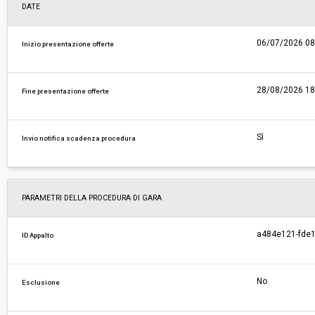
DATE
06/07/2026 08
Inizio presentazione offerte
28/08/2026 18
Fine presentazione offerte
Sì
Invio notifica scadenza procedura
PARAMETRI DELLA PROCEDURA DI GARA
a484e121-fde1
ID Appalto
No
Esclusione