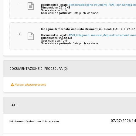
1
Documento allegato:
Elenco fabbisogno strumenti_FIATI_con Scheda te
Dimensione: 251.6 KB
Scaricabile da: Tutti
Costi di sicurezza non soggetti a
-
Scaricabile a partire da: Data pubblicazione
ribasso:
Indagine di mercato_Acquisto strumenti musicali_FIATI_a.s. 26-27
2
Documento allegato:
4273_Indagine di mercato_Acquisto strumenti musi
Dimensione: 494.05 KB
Scaricabile da: Tutti
Scaricabile a partire da: Data pubblicazione
DOCUMENTAZIONE DI PROCEDURA (0)
Nessun allegato presente
DATE
07/07/2026 14
Inizio manifestazione di interesse