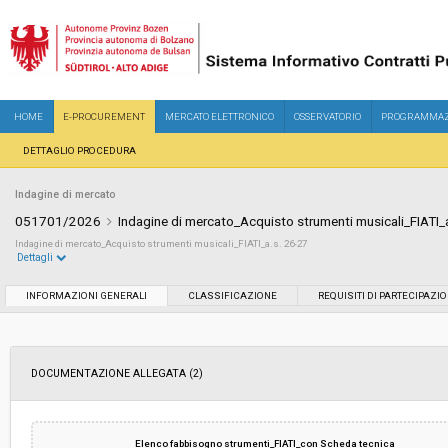
HOME
E-PROCUREMENT
MERCATO ELETTRONICO
OSSERVATORIO
PROGRAMMAZ
DETTAGLIO PROCEDURA
Indagine di mercato
051701/2026
Indagine di mercato_Acquisto strumenti musicali_FIATI_
Indagine di mercato_Acquisto strumenti musicali_FIATI_a.s. 26-27
Dettagli
Settore:
Ordinario
INFORMAZIONI GENERALI
CLASSIFICAZIONE
REQUISITI DI PARTECIPAZI
Data pubblicazione:
07/07/2026 13:51
DOCUMENTAZIONE ALLEGATA (2)
Svolgimento:
In corso
Importo a base di gara soggetto a
-
Elenco fabbisogno strumenti_FIATI_con Scheda tecnica
ribasso: