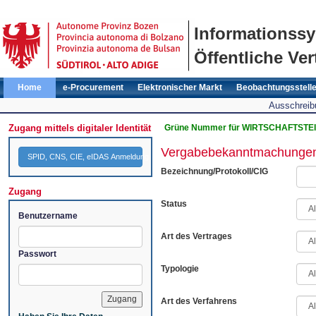
Informationss
Öffentliche Ver
Home
e-Procurement
Elektronischer Markt
Beobachtungsstell
Ausschreib
Zugang mittels digitaler Identität
Grüne Nummer für WIRTSCHAFTSTEI
Vergabebekanntmachunge
SPID, CNS, CIE, eIDAS Anmeldung
Bezeichnung/Protokoll/CIG
Zugang
Status
Benutzername
Art des Vertrages
Passwort
Typologie
Art des Verfahrens