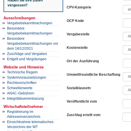
Haben Sie Ihre Daten
vergessen?
CPV-Kategorie
Ausschreibungen
OCP Kode
Vergabebekanntmachungen
Besondere
Vergabebekanntmachungen
Vergabestelle
Besondere
Vergabebekanntmachungen vor
Kostenstelle
dem 18/12/2021
Zuschläge und Vergaben
Entgelt und Vergütungen
Ort der Ausführung
Website und Hinweise
Technische Regeln
Umweltfreundliche Beschaffung
Systemvoraussetzungen
Rechtsvorschriften
Sozialklauseln
Schwellenwerte
ANAC-Gebühren
Integritätsvereinbarung
Veröffentlicht vom
Wirtschaftsteilnehmer
Registrierung im
Zuschlag erteilt vom
Adressenverzeichnis
Einsichtnahme telematisches
Verzeichnis der WT