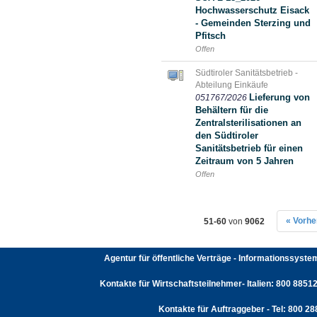
Hochwasserschutz Eisack
- Gemeinden Sterzing und
Pfitsch
Offen
Südtiroler Sanitätsbetrieb -
Abteilung Einkäufe
Lieferung von
051767/2026
Behältern für die
Zentralsterilisationen an
den Südtiroler
Sanitätsbetrieb für einen
Zeitraum von 5 Jahren
Offen
« Vorhe
51-60
von
9062
Agentur für öffentliche Verträge - Informationssyst
Kontakte für Wirtschaftsteilnehmer- Italien: 800 88512
Kontakte für Auftraggeber - Tel: 800 2