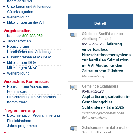
Kontakte für WT
Unterlagen und Anleitungen
Güterkategorien
Weiterbildung
Mitteilungen an die WT
Betreff
Vergabestellen
Südtiroler Sanitätsbetrieb -
Kontakte
800 288 960
Abteilung Einkäufe
Ticket eröffnen
Lieferung
055304/2026
Registrierung
eines leadless
Handbücher und Anleitungen
Herzschrittmachersystems
Rundschreiben AOV / ISOV
zur kardialen Stimulation
Mitteilungen ISOV
im VVI-Modus für den
Mitteilungen ANAC
Zeitraum von 2 Jahren
Weiterbildung
Markterhebung
Verzeichnis Kommissare
Gemeinde Schlanders
Registrierung Verzeichnis
054094/2026
Kommissare
Asphaltierungsarbeiten im
Einschreibung ins Verzeichnis
Gemeindegebiet
Kommissare
Schlanders - Jahr 2026
Programmierung
Verhandlungsverfahren ohne
Dokumentation Programmierung
Bekanntmachung
Einsichtnahme
Jahresprogramme
Schulsprengel in italienischer
Sprache Bozen VI