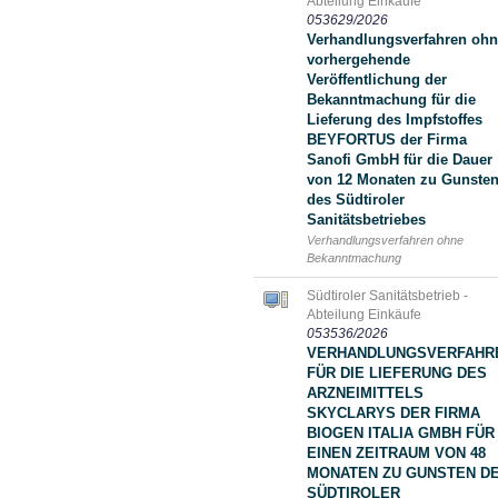
Abteilung Einkäufe
053629/2026
Verhandlungsverfahren oh
vorhergehende
Veröffentlichung der
Bekanntmachung für die
Lieferung des Impfstoffes
BEYFORTUS der Firma
Sanofi GmbH für die Dauer
von 12 Monaten zu Gunste
des Südtiroler
Sanitätsbetriebes
Verhandlungsverfahren ohne
Bekanntmachung
Südtiroler Sanitätsbetrieb -
Abteilung Einkäufe
053536/2026
VERHANDLUNGSVERFAHR
FÜR DIE LIEFERUNG DES
ARZNEIMITTELS
SKYCLARYS DER FIRMA
BIOGEN ITALIA GMBH FÜR
EINEN ZEITRAUM VON 48
MONATEN ZU GUNSTEN D
SÜDTIROLER