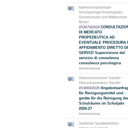
Italienischsprachiger
Schulsprengel Kindergärten,
Grundschulen und Mittelschule
Brixen
CONSULTAZIO
053670/2026
DI MERCATO
PROPEDEUTICA AD
EVENTUALE PROCEDURA 
AFFIDAMENTO DIRETTO DI
SERVIZI Supervisione del
servizio di consulenza
consulenza psicologica
Markterhebung
Oberschulzentrum 'Gandhi' -
Oberschulzentrum 'Gandhi'
Angebotsanfra
053669/2026
für Reinigungsmittel und -
geräte für die Reinigung de
Schulräume im Schuljahr
2026-27
Markterhebung
Südtiroler Sanitätsbetrieb -