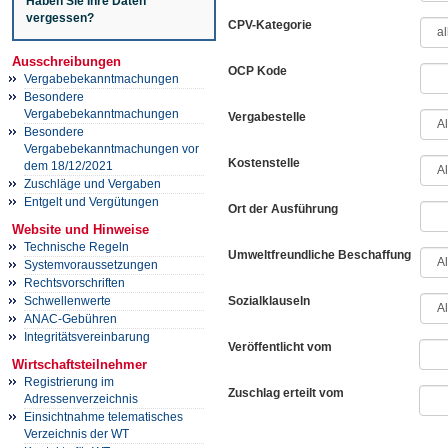
Haben Sie Ihre Daten
vergessen?
CPV-Kategorie
Ausschreibungen
OCP Kode
Vergabebekanntmachungen
Besondere
Vergabebekanntmachungen
Vergabestelle
Besondere
Vergabebekanntmachungen vor
Kostenstelle
dem 18/12/2021
Zuschläge und Vergaben
Entgelt und Vergütungen
Ort der Ausführung
Website und Hinweise
Technische Regeln
Umweltfreundliche Beschaffung
Systemvoraussetzungen
Rechtsvorschriften
Sozialklauseln
Schwellenwerte
ANAC-Gebühren
Integritätsvereinbarung
Veröffentlicht vom
Wirtschaftsteilnehmer
Registrierung im
Zuschlag erteilt vom
Adressenverzeichnis
Einsichtnahme telematisches
Verzeichnis der WT