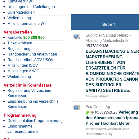
Kontakte für WT
Unterlagen und Anleitungen
Güterkategorien
Weiterbildung
Mitteilungen an die WT
Betreff
Vergabestellen
Südtiroler Sanitätsbetrieb -
Kontakte
800 288 960
Abteilung Medizintechnik
Ticket eröffnen
053788/2026
Registrierung
BEKANNTMACHUNG EINER
Handbücher und Anleitungen
MARKTERHEBUNG
Rundschreiben AOV / ISOV
LIEFERDIENST VON
Mitteilungen ISOV
ERSATZTEILEN FÜR
Mitteilungen ANAC
BIOMEDIZINISCHE GERÄT
Weiterbildung
VON PRODUKTION CANON
DES SÜDTIROLER
Verzeichnis Kommissare
SANITÄTSBETRIEBES.
Registrierung Verzeichnis
Kommissare
Markterhebung
Einschreibung ins Verzeichnis
Eco-Center Ag
Kommissare
Verlegung
053622/2026
Programmierung
des Abwasserkanals Iprona 
Dokumentation Programmierung
Pircher Hochlast Meran
Einsichtnahme
Verhandlungsverfahren ohne
Jahresprogramme
Bekanntmachung