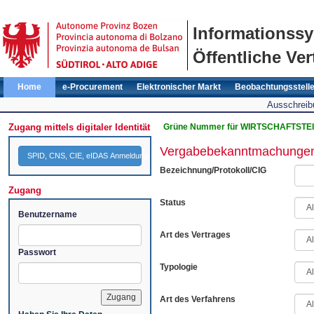
Informationss
Öffentliche Ver
Home
e-Procurement
Elektronischer Markt
Beobachtungsstell
Ausschreib
Zugang mittels digitaler Identität
Grüne Nummer für WIRTSCHAFTSTEI
Vergabebekanntmachunge
SPID, CNS, CIE, eIDAS Anmeldung
Bezeichnung/Protokoll/CIG
Zugang
Status
Benutzername
Art des Vertrages
Passwort
Typologie
Art des Verfahrens