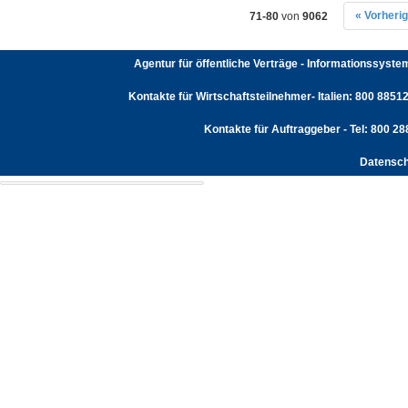
« Vorheri
71-80
von
9062
Agentur für öffentliche Verträge - Informationssyst
Kontakte für Wirtschaftsteilnehmer- Italien: 800 88512
Kontakte für Auftraggeber - Tel: 800 2
Datensch