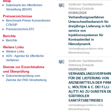
Bdap
Südtiroler Sanitätsbetrieb -
Datenbank der öffentlichen
Abteilung Einkäufe
Verwaltung (BDAP)
053691/2026
Preisverzeichnisse
Verhandlungsverfahren
Benchmark-Preise Konventionen
Unterschwellenbereich für
CONSIP
dreijährige Lieferung in full
Preisverzeichnis ATV
service von
Injektionssystemen für
Berichte
Kontrastmittel in
Berichte
Hämodynamik
Weitere Links
Verhandlungsverfahren ohne
Weitere Links
Bekanntmachung
AOV - Agentur für öffentliche
Verfahren
Südtiroler Sanitätsbetrieb -
Abteilung Einkäufe
Dienste zur Einsichtnahme
052055/2026
und Überprüfung
VERHANDLUNGSVERFAHR
Dokumentenprüfung zum
FÜR DIE LIEFERUNG VON
Zwecke der PAD-Verarbeitung
ARZNEIMITTELN DER FIR
L. MOLTENI & C. DEI F.LLI
ALITTI AG ZU GUNSTEN D
SÜDTIROLER
SANITÄTSBETRIEBES
Verhandlungsverfahren ohne
Bekanntmachung