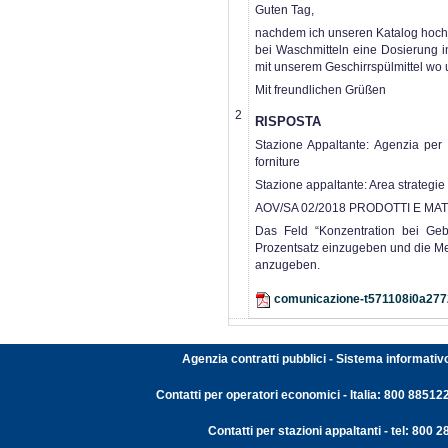
Guten Tag,
nachdem ich unseren Katalog hochg
bei Waschmitteln eine Dosierung 
mit unserem Geschirrspülmittel wo u
Mit freundlichen Grüßen
2
RISPOSTA
Stazione Appaltante: Agenzia per i 
forniture
Stazione appaltante: Area strategie
AOV/SA 02/2018 PRODOTTI E MAT
Das Feld “Konzentration bei Gebr
Prozentsatz einzugeben und die Me
anzugeben.
comunicazione-t571108i0a277
Agenzia contratti pubblici - Sistema informativ
Contatti per operatori economici - Italia: 800 88512
Contatti per stazioni appaltanti - tel: 800