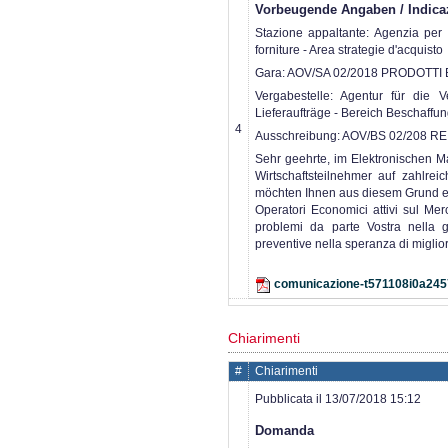
Vorbeugende Angaben / Indicaz
Stazione appaltante: Agenzia per i 
forniture - Area strategie d'acquisto
Gara: AOV/SA 02/2018 PRODOTTI 
Vergabestelle: Agentur für die V
Lieferaufträge - Bereich Beschaffun
4
Ausschreibung: AOV/BS 02/208
Sehr geehrte, im Elektronischen Mar
Wirtschaftsteilnehmer auf zahlre
möchten Ihnen aus diesem Grund ein
Operatori Economici attivi sul Mer
problemi da parte Vostra nella g
preventive nella speranza di miglior
comunicazione-t571108i0a245
Chiarimenti
#
Chiarimenti
Pubblicata il 13/07/2018 15:12
Domanda