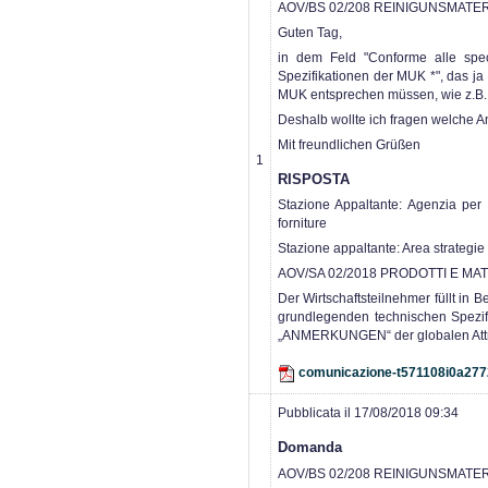
AOV/BS 02/208 REINIGUNSMATE
Guten Tag,
in dem Feld "Conforme alle spec
Spezifikationen der MUK *", das ja 
MUK entsprechen müssen, wie z.B. 
Deshalb wollte ich fragen welche A
Mit freundlichen Grüßen
1
RISPOSTA
Stazione Appaltante: Agenzia per i 
forniture
Stazione appaltante: Area strategie
AOV/SA 02/2018 PRODOTTI E MAT
Der Wirtschaftsteilnehmer füllt in 
grundlegenden technischen Spezif
„ANMERKUNGEN“ der globalen Attrib
comunicazione-t571108i0a277
Pubblicata il 17/08/2018 09:34
Domanda
AOV/BS 02/208 REINIGUNSMATE