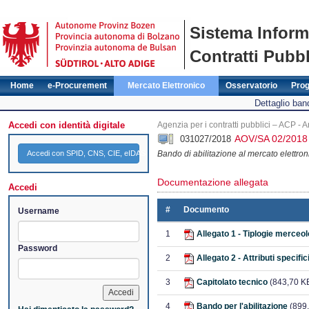
Sistema Inform
Contratti Pubbl
Home
e-Procurement
Mercato Elettronico
Osservatorio
Pro
Dettaglio band
Accedi con identità digitale
Agenzia per i contratti pubblici – ACP - A
AOV/SA 02/2018
031027/2018
Accedi con SPID, CNS, CIE, eIDAS
Bando di abilitazione al mercato elettron
Documentazione allegata
Accedi
#
Documento
Username
1
Allegato 1 - Tiplogie merceo
Password
2
Allegato 2 - Attributi specifi
3
Capitolato tecnico
(843,70 K
4
Bando per l'abilitazione
(899,