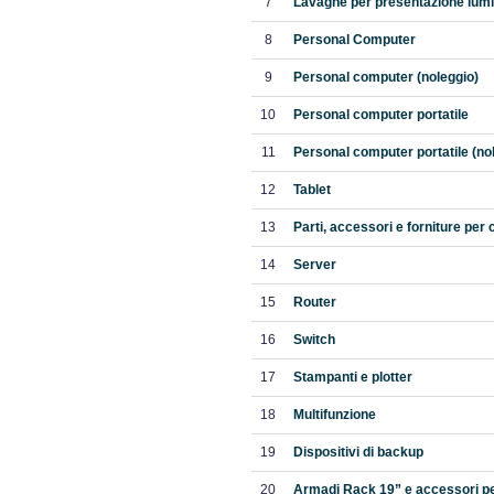
7
Lavagne per presentazione lumin
8
Personal Computer
9
Personal computer (noleggio)
10
Personal computer portatile
11
Personal computer portatile (no
12
Tablet
13
Parti, accessori e forniture per
14
Server
15
Router
16
Switch
17
Stampanti e plotter
18
Multifunzione
19
Dispositivi di backup
20
Armadi Rack 19” e accessori p