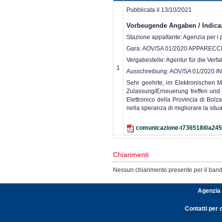
Pubblicata il 13/10/2021
Vorbeugende Angaben / Indicaz
Stazione appaltante: Agenzia per i pr
Gara: AOV/SA 01/2020 APPARECC
Vergabestelle: Agentur für die Verf
1
Ausschreibung: AOV/SA 01/202
Sehr geehrte, im Elektronischen Ma
Zulassung/Erneuerung treffen und 
Elettronico della Provincia di Bolz
nella speranza di migliorare la situ
comunicazione-t736518i0a245
Chiarimenti
Nessun chiarimento presente per il bando
Agenzia 
Contatti per 