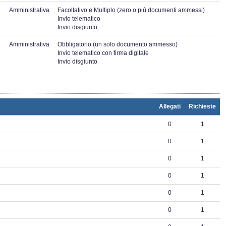
Amministrativa
Facoltativo e Multiplo (zero o più documenti ammessi)
Invio telematico
Invio disgiunto
Amministrativa
Obbligatorio (un solo documento ammesso)
Invio telematico con firma digitale
Invio disgiunto
Allegati
Richieste
0
1
0
1
0
1
0
1
0
1
0
1