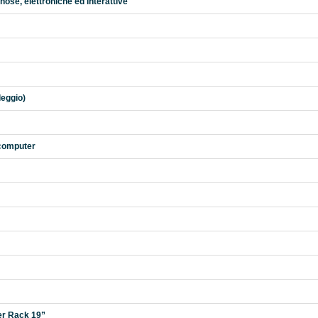
ose, elettroniche ed interattive
leggio)
 computer
er Rack 19”