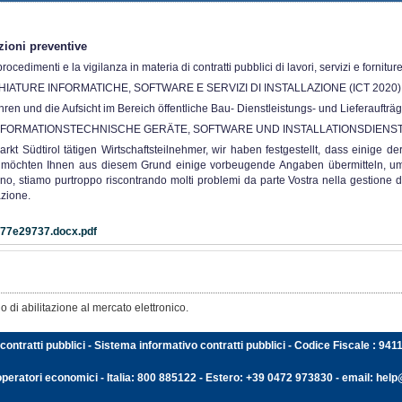
ioni preventive
ocedimenti e la vigilanza in materia di contratti pubblici di lavori, servizi e fornitur
HIATURE INFORMATICHE, SOFTWARE E SERVIZI DI INSTALLAZIONE (ICT 2020)
ahren und die Aufsicht im Bereich öffentliche Bau- Dienstleistungs- und Lieferauftr
0 INFORMATIONSTECHNISCHE GERÄTE, SOFTWARE UND INSTALLATIONSDIENST
rkt Südtirol tätigen Wirtschaftsteilnehmer, wir haben festgestellt, dass einige d
möchten Ihnen aus diesem Grund einige vorbeugende Angaben übermitteln, um die
ano, stiamo purtroppo riscontrando molti problemi da parte Vostra nella gestione 
azione.
77e29737.docx.pdf
 di abilitazione al mercato elettronico.
contratti pubblici - Sistema informativo contratti pubblici - Codice Fiscale : 94
operatori economici - Italia: 800 885122 - Estero: +39 0472 973830 - email: help@