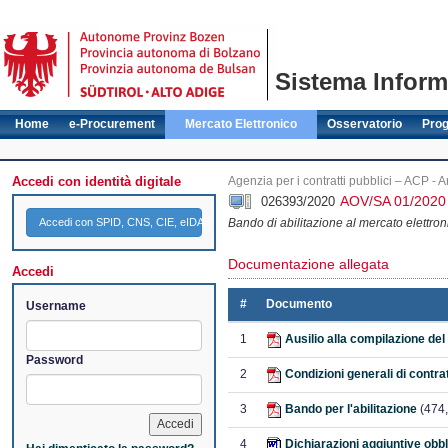
Sistema Informa
Home
e-Procurement
Mercato Elettronico
Osservatorio
Pro
Accedi con identità digitale
Agenzia per i contratti pubblici – ACP - A
AOV/SA 01/202
026393/2020
Accedi con SPID, CNS, CIE, eIDAS
Bando di abilitazione al mercato elettron
Documentazione allegata
Accedi
#
Documento
Username
1
Ausilio alla compilazione de
Password
2
Condizioni generali di contra
3
Bando per l'abilitazione
(474,
4
Dichiarazioni aggiuntive obbl