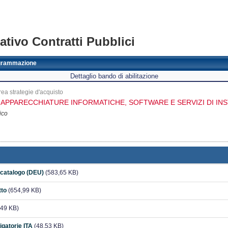
tivo Contratti Pubblici
grammazione
Dettaglio bando di abilitazione
rea strategie d'acquisto
0 APPARECCHIATURE INFORMATICHE, SOFTWARE E SERVIZI DI INST
ico
l catalogo (DEU)
(583,65 KB)
tto
(654,99 KB)
49 KB)
igatorie ITA
(48,53 KB)