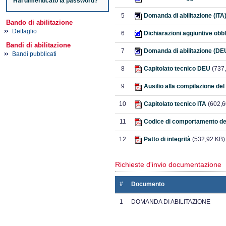
Hai dimenticato la password?
5
Domanda di abilitazione (ITA
Bando di abilitazione
Dettaglio
6
Dichiarazioni aggiuntive obb
Bandi di abilitazione
7
Domanda di abilitazione (DE
Bandi pubblicati
8
Capitolato tecnico DEU
(737,
9
Ausilio alla compilazione del
10
Capitolato tecnico ITA
(602,6
11
Codice di comportamento del
12
Patto di integrità
(532,92 KB)
Richieste d'invio documentazione
#
Documento
1
DOMANDA DI ABILITAZIONE