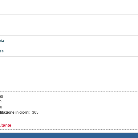
ria
ess
00
0
00
itazione in giorni:
365
ltante