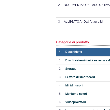
2
DOCUMENTAZIONE AGGIUNTIVA
3
ALLEGATO A - Dati Anagrafici
Categorie di prodotto
#
Descrizione
1
Dischi esterni (unità esterna a di
2
Storage
3
Lettore di smart card
4
Minidiffusori
5
Monitor a colori
6
Videoproiettori